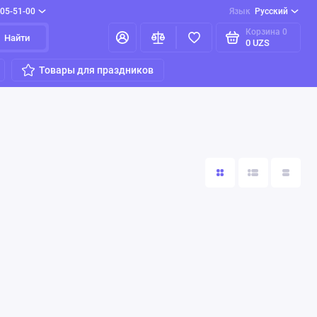
205-51-00
Язык
Русский
Корзина
0
Найти
0 UZS
Товары для праздников