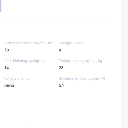
Xizmat ko'rsatish maydoni, m2
Energiya klassi
50
A
Ichki blokning og'irligi, kg
Tashqi blokning og'irligi, kg
14
28
Konditsioner turi
Sovutish rejimida quvvat, kVt
Devor
5,1