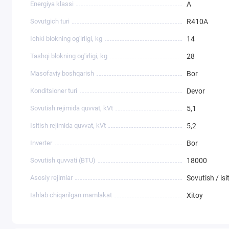
Energiya klassi
A
Sovutgich turi
R410A
Ichki blokning og'irligi, kg
14
Tashqi blokning og'irligi, kg
28
Masofaviy boshqarish
Bor
Konditsioner turi
Devor
Sovutish rejimida quvvat, kVt
5,1
Isitish rejimida quvvat, kVt
5,2
Inverter
Bor
Sovutish quvvati (BTU)
18000
Asosiy rejimlar
Sovutish / isi
Ishlab chiqarilgan mamlakat
Xitoy