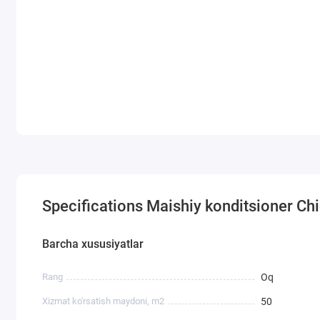
Specifications Maishiy konditsioner C
Barcha xususiyatlar
Rang
Oq
Xizmat ko'rsatish maydoni, m2
50