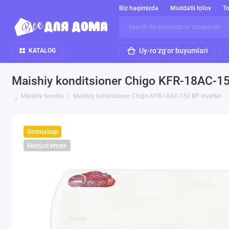
Biz haqimizda
Muddatli to'lov
To
Uy-roʻzgʻor buyumlari
KATALOG
Maishiy konditsioner Chigo KFR-18AC-15
Maishiy texnika
Maishiy konditsioner Chigo KFR-18AC-150 BP Inverter
Ommabop
Mavjud emas