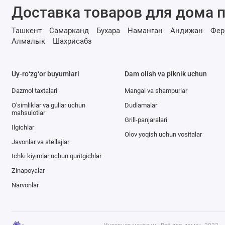
Доставка товаров для дома п
Ташкент
Самарканд
Бухара
Наманган
Андижан
Фер
Алмалык
Шахрисабз
Uy-roʻzgʻor buyumlari
Dam olish va piknik uchun
Dazmol taxtalari
Mangal va shampurlar
O'simliklar va gullar uchun
Dudlamalar
mahsulotlar
Grill-panjaralari
Ilgichlar
Olov yoqish uchun vositalar
Javonlar va stellajlar
Ichki kiyimlar uchun quritgichlar
Zinapoyalar
Narvonlar