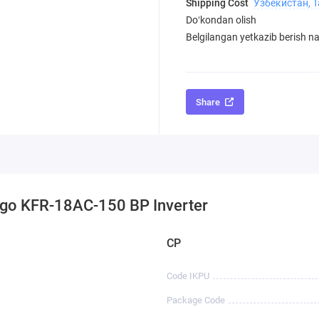
Shipping Cost
Узбекистан, 
Doʻkondan olish
Belgilangan yetkazib berish nar
Share
higo KFR-18AC-150 BP Inverter
CP
Code IKPU
Package Code