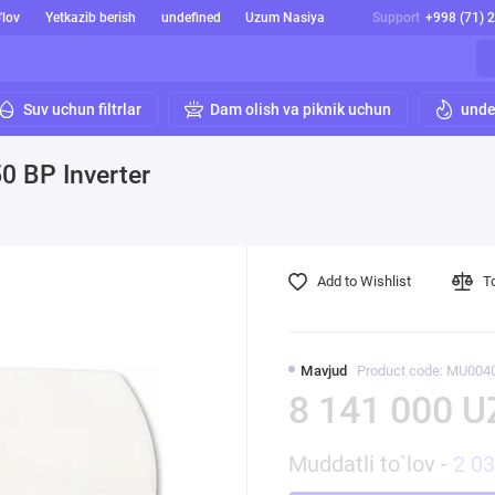
'lov
Yetkazib berish
undefined
Uzum Nasiya
Support
+998 (71) 
Suv uchun filtrlar
Dam olish va piknik uchun
unde
0 BP Inverter
Add to Wishlist
T
Mavjud
Product code: MU004
8 141 000 U
Muddatli to`lov -
2 0