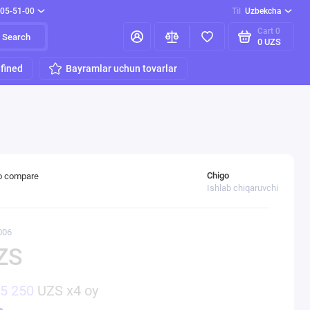
205-51-00
Til
Uzbekcha
Cart
0
Search
0 UZS
fined
Bayramlar uchun tovarlar
Chigo
o compare
Ishlab chiqaruvchi
006
ZS
35 250
UZS x4 oy