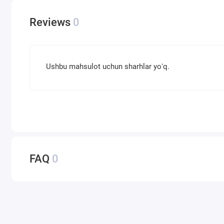
Reviews
0
Ushbu mahsulot uchun sharhlar yoʻq.
FAQ
0