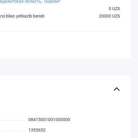
Ташкентская область, Ташкент
0 UZS
xi bilan yetkazib berish
20000 UZS
08415001001000000
1355652