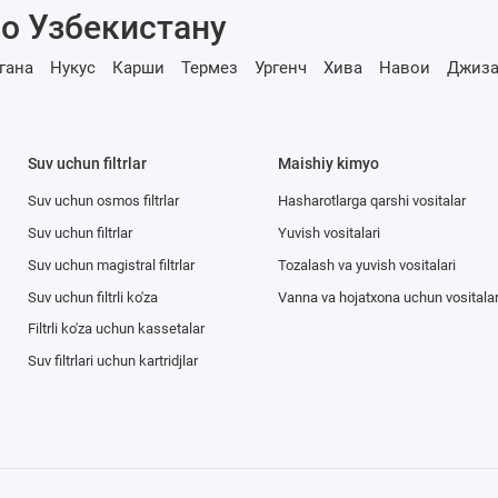
о Узбекистану
гана
Нукус
Карши
Термез
Ургенч
Хива
Навои
Джиза
Suv uchun filtrlar
Maishiy kimyo
Suv uchun osmos filtrlar
Hasharotlarga qarshi vositalar
Suv uchun filtrlar
Yuvish vositalari
Suv uchun magistral filtrlar
Tozalash va yuvish vositalari
Suv uchun filtrli ko'za
Vanna va hojatxona uchun vositala
Filtrli ko'za uchun kassetalar
Suv filtrlari uchun kartridjlar