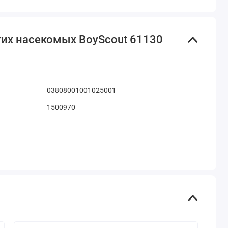
гих насекомых BoyScout 61130
03808001001025001
1500970