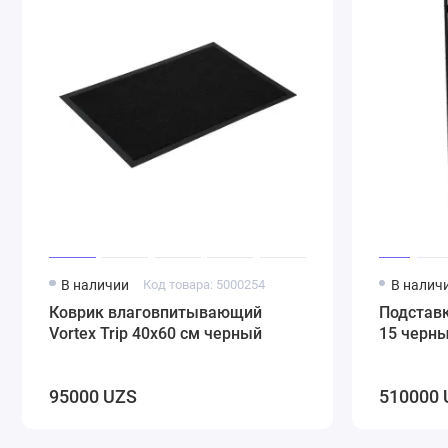
В наличии
Код товара: 5000254
В налич
Коврик влаговпитывающий
Подстав
Vortex Trip 40х60 см черный
15 черн
95000 UZS
510000 