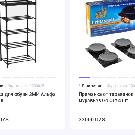
ии
Код товара: 3003025
В наличии
Код товара: 10
ка для обуви ЗМИ Альфа
Приманка от тараканов 
ый
муравьев Go Out 4 шт.
UZS
33000 UZS