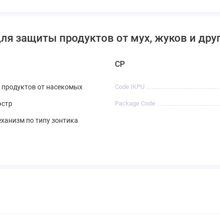
для защиты продуктов от мух, жуков и дру
CP
 продуктов от насекомых
Code IKPU
эстр
Package Code
ханизм по типу зонтика