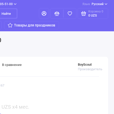
205-51-00
Язык
Русский
Корзина
0
Найти
0 UZS
Товары для праздников
0
BoyScout
В сравнение
Производитель
167
0
UZS x4 мес.