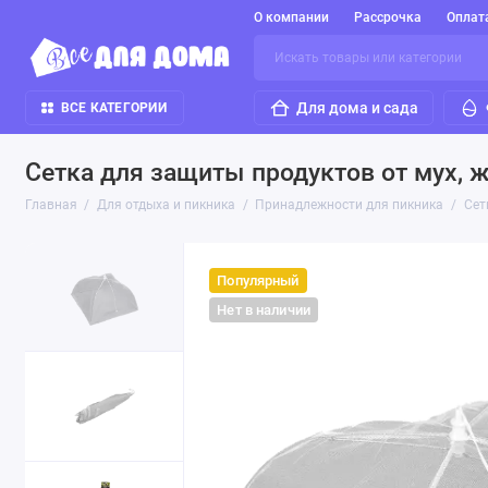
О компании
Рассрочка
Оплат
Для дома и сада
ВСЕ КАТЕГОРИИ
Сетка для защиты продуктов от мух, 
Главная
Для отдыха и пикника
Принадлежности для пикника
Сет
Популярный
Нет в наличии