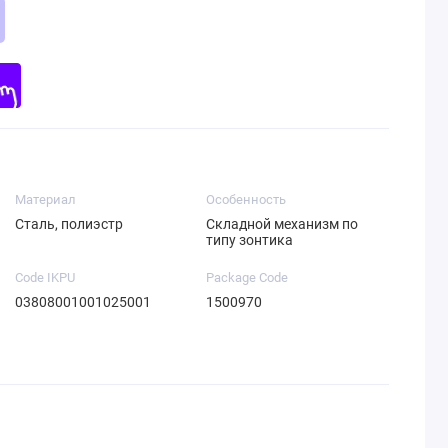
Материал
Особенность
Cталь, полиэстр
Складной механизм по
типу зонтика
Code IKPU
Package Code
03808001001025001
1500970