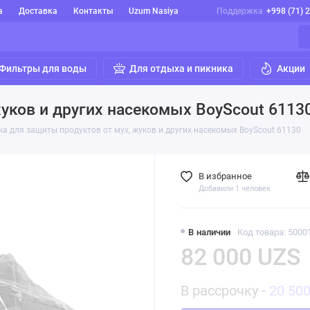
а
Доставка
Контакты
Uzum Nasiya
Поддержка
+998 (71) 
Фильтры для воды
Для отдыха и пикника
Акции
жуков и других насекомых BoyScout 6113
ка для защиты продуктов от мух, жуков и других насекомых BoyScout 61130
В избранное
Добавили 1 человек
В наличии
Код товара: 5000
82 000 UZS
В рассрочку -
20 50