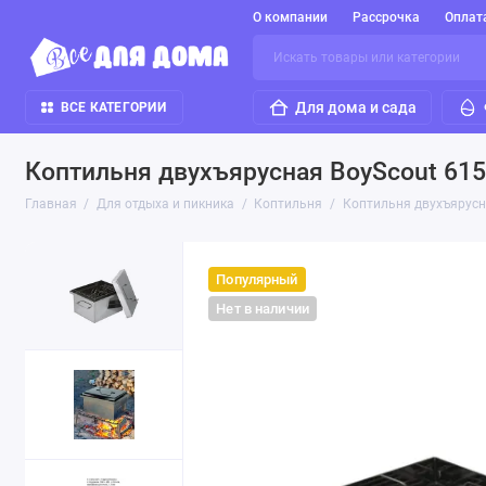
О компании
Рассрочка
Оплат
Для дома и сада
ВСЕ КАТЕГОРИИ
Коптильня двухъярусная BoyScout 61
Главная
Для отдыха и пикника
Коптильня
Коптильня двухъярусн
Популярный
Нет в наличии