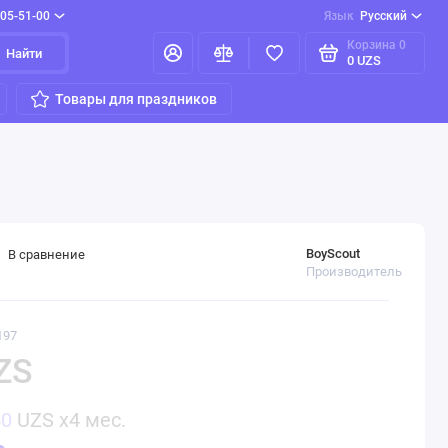
205-51-00
Язык
Русский
Корзина
0
Найти
0 UZS
Товары для праздников
BoyScout
В сравнение
Производитель
197
ZS
50
UZS x4 мес.