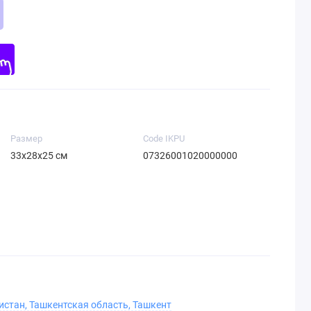
Размер
Code IKPU
33х28х25 см
07326001020000000
истан, Ташкентская область, Ташкент