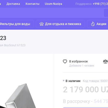
а
Доставка
Контакты
Uzum Nasiya
Поддержка
+998 (71) 
Фильтры для воды
Для отдыха и пикника
Акции
523
ая BoyScout 61523
В избранное
Добавили 1 человек
В наличии
Код товара: 5000
2 179 000 U
В рассрочку -
544 7