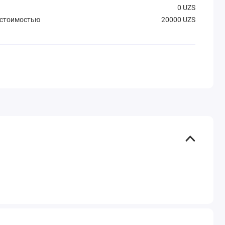
0 UZS
 стоимостью
20000 UZS