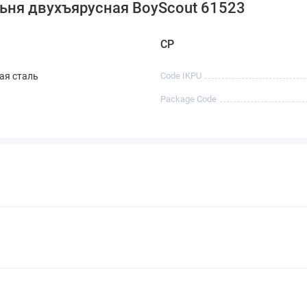
ьня двухъярусная BoyScout 61523
CP
я сталь
Code IKPU
Package Code