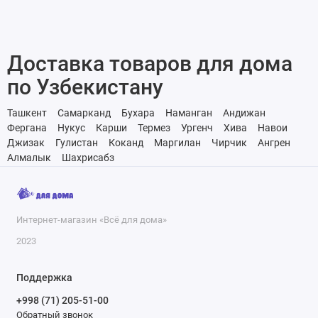
Доставка товаров для дома
по Узбекистану
Ташкент
Самарканд
Бухара
Наманган
Андижан
Фергана
Нукус
Карши
Термез
Ургенч
Хива
Навои
Джизак
Гулистан
Коканд
Маргилан
Чирчик
Ангрен
Алмалык
Шахрисабз
Интернет-магазин «Всё для дома»
2023
Поддержка
+998 (71) 205-51-00
Обратный звонок