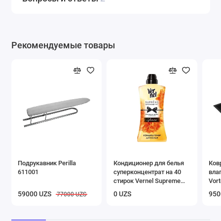
Рекомендуемые товары
Подрукавник Perilla
Кондиционер для белья
Ков
611001
суперконцентрат на 40
вла
стирок Vernel Supreme
Vort
Glamour 1,2 л
чер
59000 UZS
0 UZS
950
77000 UZS