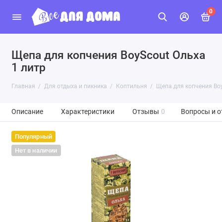
0
Щепа для копчения BoyScout Ольха
1 литр
Главная
Для отдыха и пикника
Коптильня
Щепа для копчения Boy
Описание
Характеристики
Отзывы
0
Вопросы и о
Популярный
Нет в наличии