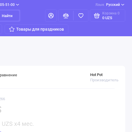
205-51-00
Язык
Русский
Корзина
0
Найти
0 UZS
Товары для праздников
Hot Pot
сравнение
Производитель
266
S
0
UZS x4 мес.