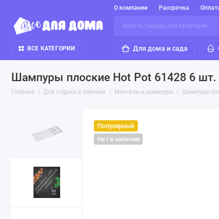
О компании
Рассрочка
Оплат
Для дома и сада
ВСЕ КАТЕГОРИИ
Шампуры плоские Hot Pot 61428 6 шт.
Главная
Для отдыха и пикника
Мангалы и шампуры
Шампуры пло
Популярный
Нет в наличии