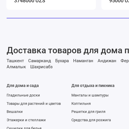
3748000 UZS
95000 U
Доставка товаров для дома п
Ташкент
Самарканд
Бухара
Наманган
Андижан
Фер
Алмалык
Шахрисабз
Для дома и сада
Для отдыха и пикника
Гладильные доски
Мангалы и шампуры
Товары для растений и цветов
Коптильня
Вешалки
Решетки для гриля
Этажерки и стеллажи
Средства для розжига
Сушилки для белья