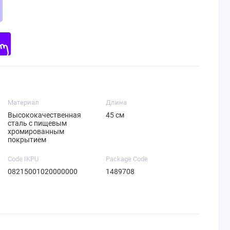
Материал
Длина
Высококачественная
45 см
сталь с пищевым
хромированным
покрытием
Code IKPU
Package Code
08215001020000000
1489708