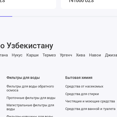
ZS
141000 UZS
о Узбекистану
гана
Нукус
Карши
Термез
Ургенч
Хива
Навои
Джиза
Фильтры для воды
Бытовая химия
Фильтры для воды обратного
Средства от насекомых
осмоса
Средства для стирки
Проточные фильтры для воды
Чистящие и моющие средства
Магистральные фильтры для
Средства для ванной и туалета
воды
Фильтры-кувшины для воды