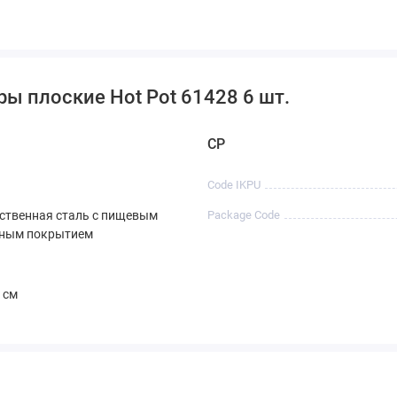
ы плоские Hot Pot 61428 6 шт.
CP
Code IKPU
ственная сталь с пищевым
Package Code
ным покрытием
 см