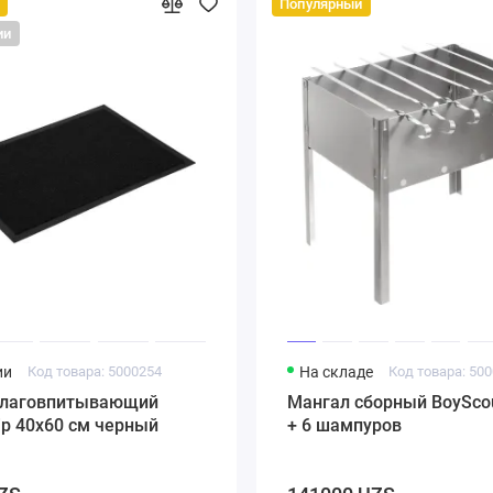
Популярный
ии
ии
Код товара: 5000254
На складе
Код товара: 50
влаговпитывающий
Мангал сборный BoySco
rip 40х60 см черный
+ 6 шампуров