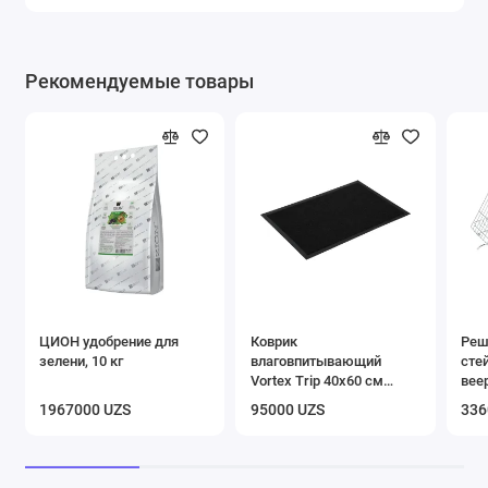
Рекомендуемые товары
ЦИОН удобрение для
Коврик
Реш
зелени, 10 кг
влаговпитывающий
сте
Vortex Trip 40х60 см
вее
черный
1967000 UZS
95000 UZS
336