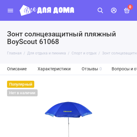
0
Зонт солнцезащитный пляжный
BoyScout 61068
Главная
Для отдыха и пикника
Спорт и отдых
Зонт солнцезащитн
Описание
Характеристики
Отзывы
0
Вопросы и о
Популярный
Нет в наличии