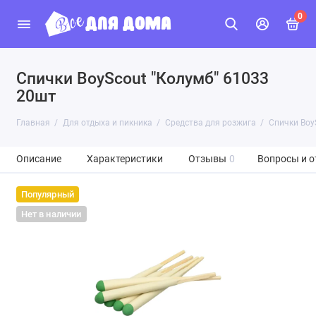
0
Спички BoyScout "Колумб" 61033
20шт
Главная
Для отдыха и пикника
Средства для розжига
Спички Boy
Описание
Характеристики
Отзывы
0
Вопросы и о
Популярный
Нет в наличии