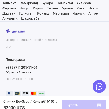
Ташкент
Самарканд
Бухара
Наманган
Андижан
Фергана
Нукус
Карши
Термез
Ургенч
Хива
Навои
Джизак
Гулистан
Коканд
Маргилан
Чирчик
Ангрен
Алмалык
Шахрисабз
Интернет-магазин «Всё для дома»
2023
Поддержка
+998 (71) 205-51-00
Обратный звонок
Пн-Вс: 10.00 -18.00
Спички BoyScout "Колумб" 61033 20шт
Купить
53000 UZS