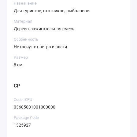
Назначение
Для туристов, охотников, рыболовов
Материал
Дерево, зажигательная смесь
Особенность
Не гаснут от ветра и влаги
Размер
8 см
CP
Code IKPU
03605001001000000
Package Code
1325927