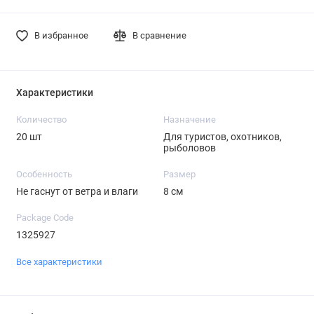
В избранное
В сравнение
Характеристики
Количество
Назначение
20 шт
Для туристов, охотников,
рыболовов
Особенность
Размер
Не гаснут от ветра и влаги
8 см
Package Code
1325927
Все характеристики