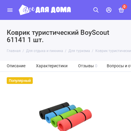
0
Коврик туристический BoyScout
61141 1 шт.
Главная
Для отдыха и пикника
Для туризма
Коврик туристически
Описание
Характеристики
Отзывы
0
Вопросы и о
Популярный