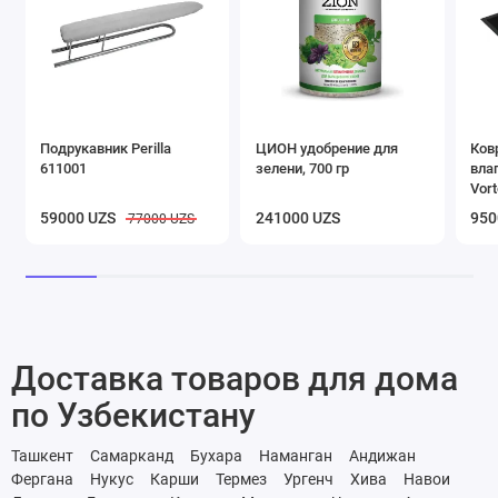
Подрукавник Perilla
ЦИОН удобрение для
Ков
611001
зелени, 700 гр
вла
Vort
чер
59000 UZS
241000 UZS
950
77000 UZS
Доставка товаров для дома
по Узбекистану
Ташкент
Самарканд
Бухара
Наманган
Андижан
Фергана
Нукус
Карши
Термез
Ургенч
Хива
Навои