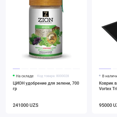
На складе
Код товара: 8000028
В налич
ЦИОН удобрение для зелени, 700
Коврик 
гр
Vortex T
241000 UZS
95000 U