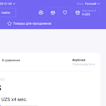
205-51-00
Язык
Русский
Корзина
0
Найти
0 UZS
Товары для праздников
BoyScout
В сравнение
Производитель
122
S
0
UZS x4 мес.