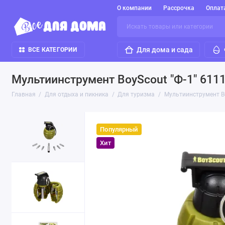
О компании
Рассрочка
Оплат
Для дома и сада
ВСЕ КАТЕГОРИИ
Мультиинструмент BoyScout "Ф-1" 6111
Главная
Для отдыха и пикника
Для туризма
Мультиинструмент Bo
Популярный
Хит