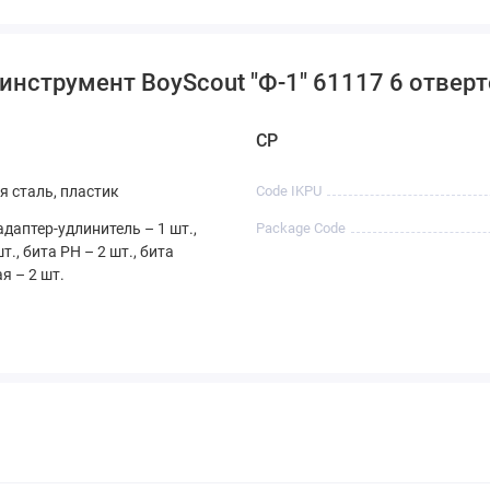
инструмент BoyScout "Ф-1" 61117 6 отвер
CP
я сталь, пластик
Code IKPU
даптер-удлинитель – 1 шт.,
Package Code
т., бита PH – 2 шт., бита
я – 2 шт.