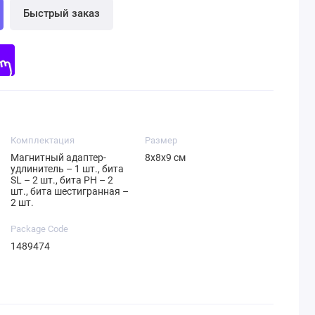
Быстрый заказ
Комплектация
Размер
Магнитный адаптер-
8x8x9 см
удлинитель – 1 шт., бита
SL – 2 шт., бита PH – 2
шт., бита шестигранная –
2 шт.
Package Code
1489474