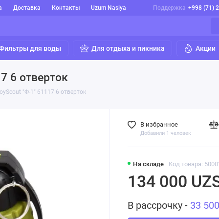
а
Доставка
Контакты
Uzum Nasiya
Поддержка
+998 (71) 
Фильтры для воды
Для отдыха и пикника
Акции
7 6 отверток
yScout "Ф-1" 61117 6 отверток
В избранное
Добавили 1 человек
На складе
Код товара: 5000
134 000 UZ
В рассрочку -
33 50