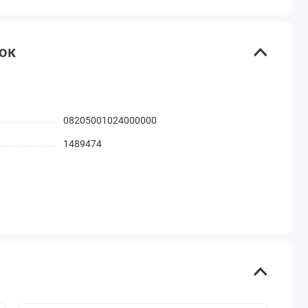
ток
08205001024000000
1489474