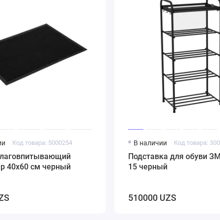
ии
Код товара: 5000254
В наличии
Код товара: 30
влаговпитывающий
Подставка для обуви З
rip 40х60 см черный
15 черный
ZS
510000 UZS