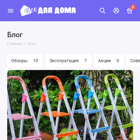
0
Блог
Главная
Блог
Обзоры
10
Эксплуатация
7
Акции
0
Сов