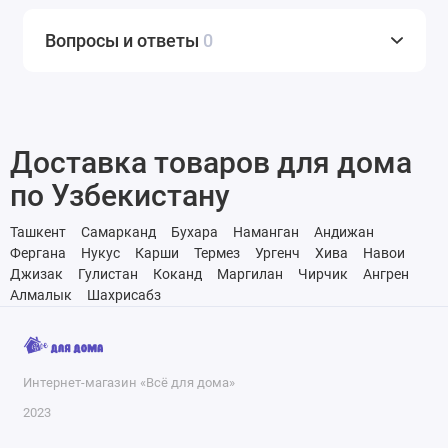
Вопросы и ответы
0
Доставка товаров для дома
по Узбекистану
Ташкент
Самарканд
Бухара
Наманган
Андижан
Фергана
Нукус
Карши
Термез
Ургенч
Хива
Навои
Джизак
Гулистан
Коканд
Маргилан
Чирчик
Ангрен
Алмалык
Шахрисабз
Интернет-магазин «Всё для дома»
2023