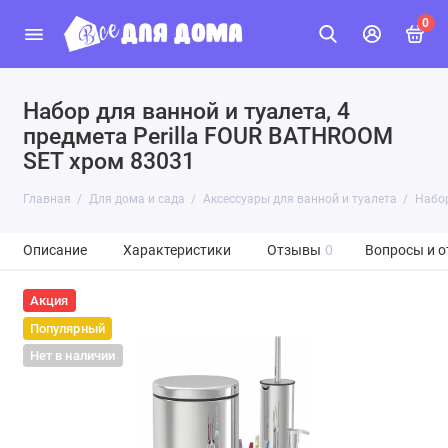
0
Набор для ванной и туалета, 4
предмета Perilla FOUR BATHROOM
SET хром 83031
Главная
Для дома и сада
Аксессуары для ванной и туалета
Набор
Описание
Характеристики
Отзывы
0
Вопросы и о
Акция
Популярный
Нет в наличии