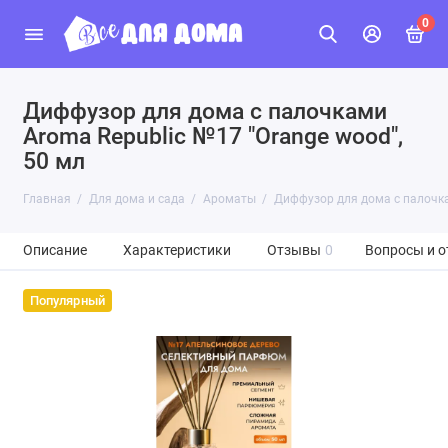
0
Диффузор для дома с палочками
Aroma Republic №17 "Orange wood",
50 мл
Главная
Для дома и сада
Ароматы
Диффузор для дома с палочка
Описание
Характеристики
Отзывы
0
Вопросы и о
Популярный