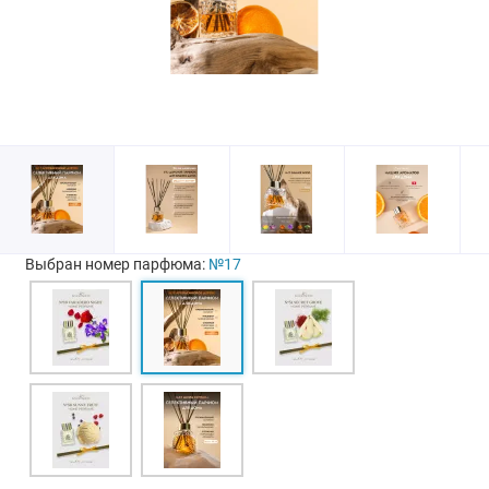
Выбран номер парфюма:
№17