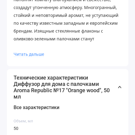
создадут утонченную атмосферу. Многогранный,
стойкий и неповторимый аромат, не уступающий
по качеству известным западным и европейским
брендам. Изящные стеклянные флаконы с
оливково-зелеными палочками станут
прекрасным декором для комнаты или
украшением интерьера квартиры. Все наши
Читать дальше
ароматы для дома МАСЛЯНЫЕ - они содержат
медленно испаряющееся ароматическое масло,
Технические характеристики
натуральные компоненты и работают в течение 4-
Диффузор для дома с палочками
5 месяцев. Изысканный аромат будет наполнять
Aroma Republic №17 "Orange wood", 50
Ваш дом долгое время. Вы слышите чистые
мл
ароматы, какими их задумали наши парфюмеры и
Все характеристики
сама природа. НЕ содержат спирт. Фоновый запах
в помещении не всегда может улавливаться
Объем, мл
органами обоняния, но организм этот
50
ароматический сигнал принимает: улучшается и