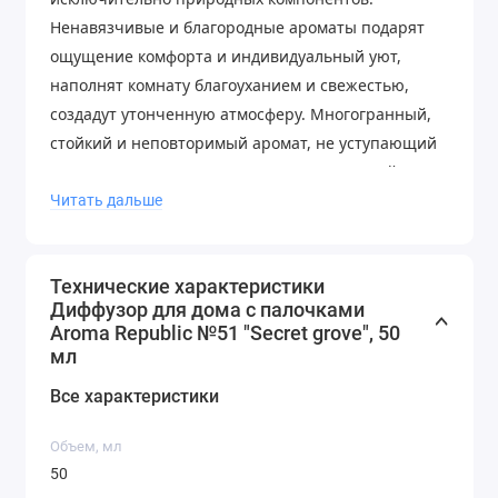
Ненавязчивые и благородные ароматы подарят
ощущение комфорта и индивидуальный уют,
наполнят комнату благоуханием и свежестью,
создадут утонченную атмосферу. Многогранный,
стойкий и неповторимый аромат, не уступающий
по качеству известным западным и европейским
брендам. Изящные стеклянные флаконы с
Читать дальше
оливково-зелеными палочками станут
прекрасным декором для комнаты или
Технические характеристики
украшением интерьера квартиры. Все наши
Диффузор для дома с палочками
ароматы для дома МАСЛЯНЫЕ - они содержат
Aroma Republic №51 "Secret grove", 50
медленно испаряющееся ароматическое масло,
мл
натуральные компоненты и работают в течение 4-
Все характеристики
5 месяцев. Изысканный аромат будет наполнять
Ваш дом долгое время. Вы слышите чистые
Объем, мл
ароматы, какими их задумали наши парфюмеры и
50
сама природа. НЕ содержат спирт. Фоновый запах