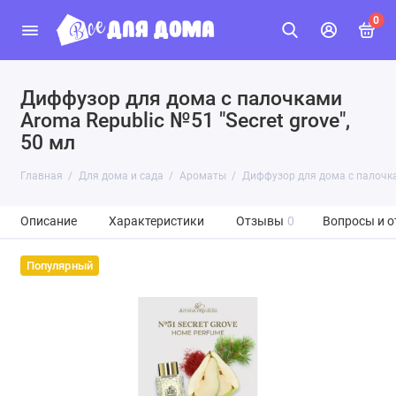
0
Диффузор для дома с палочками
Aroma Republic №51 "Secret grove",
50 мл
Главная
Для дома и сада
Ароматы
Диффузор для дома с палочкам
Описание
Характеристики
Отзывы
0
Вопросы и о
Популярный