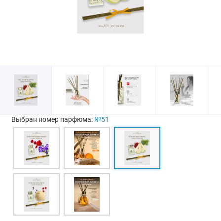
Выбран номер парфюма:
№51