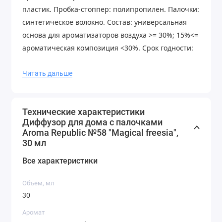
пластик. Пробка-стоппер: полипропилен. Палочки:
синтетическое волокно. Состав: универсальная
основа для ароматизаторов воздуха >= 30%; 15%<=
ароматическая композиция <30%. Срок годности:
Не ограничен. Условия хранения: Хранить в
недоступном для детей месте. Перед
Читать дальше
использованием ознакомиться с маркировкой
продукта. Беречь от источников открытого огня.
Технические характеристики
Рекомендации по уходу: Не разбавлять водой и
Диффузор для дома с палочками
другими маслами. Не ставить на незащищённую
Aroma Republic №58 "Magical freesia",
окрашенную или лакированную поверхность, во
30 мл
избежание случайного пролития и повреждения
Все характеристики
покрытия.
Объем, мл
30
Аромат