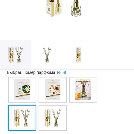
Выбран номер парфюма:
№58