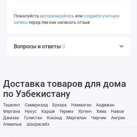
Пожалуйста
авторизируйтесь
или
создайте учетную
запись
перед тем как написать отзыв
Вопросы и ответы
0
Доставка товаров для дома
по Узбекистану
Ташкент
Самарканд
Бухара
Наманган
Андижан
Фергана
Нукус
Карши
Термез
Ургенч
Хива
Навои
Джизак
Гулистан
Коканд
Маргилан
Чирчик
Ангрен
Алмалык
Шахрисабз