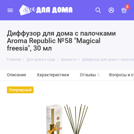
0
Диффузор для дома с палочками
Aroma Republic №58 "Magical
freesia", 30 мл
Главная
Для дома и сада
Ароматы
Диффузор для дома с палочкам
Описание
Характеристики
Отзывы
0
Вопросы и о
Популярный