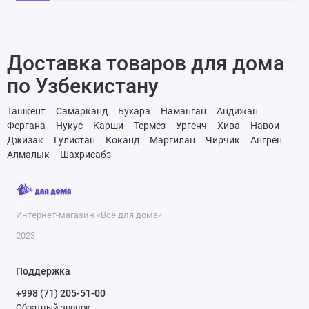
Доставка товаров для дома
по Узбекистану
Ташкент
Самарканд
Бухара
Наманган
Андижан
Фергана
Нукус
Карши
Термез
Ургенч
Хива
Навои
Джизак
Гулистан
Коканд
Маргилан
Чирчик
Ангрен
Алмалык
Шахрисабз
Интернет-магазин «Всё для дома»
2023
Поддержка
+998 (71) 205-51-00
Обратный звонок