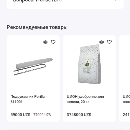
Рекомендуемые товары
Подрукавник Perilla
ЦИОН удобрение для
ЦИО
611001
зелени, 20 кг
ово
59000 UZS
3748000 UZS
241
77000 UZS