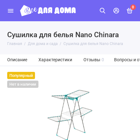
0
Сушилка для белья Nano Chinara
Главная
Для дома и сада
Сушилка для белья Nano Chinara
Описание
Характеристики
Отзывы
0
Вопросы и о
Популярный
Нет в наличии