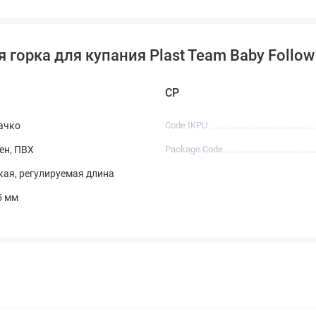
 горка для купания Plast Team Baby Follo
CP
ачко
Code IKPU
ен, ПВХ
Package Code
ая, регулируемая длина
5 мм