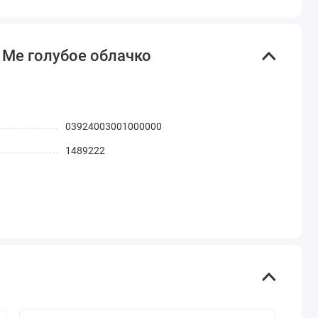
w Me голубое облачко
03924003001000000
1489222