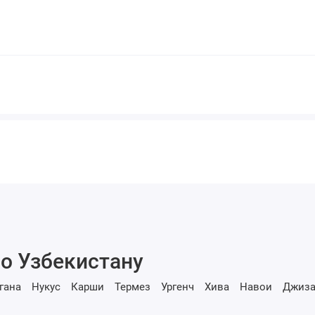
о Узбекистану
гана
Нукус
Карши
Термез
Ургенч
Хива
Навои
Джиза