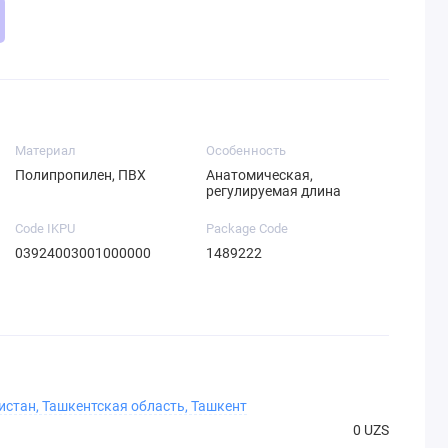
Материал
Особенность
Полипропилен, ПВХ
Анатомическая,
регулируемая длина
Code IKPU
Package Code
03924003001000000
1489222
истан, Ташкентская область, Ташкент
0 UZS