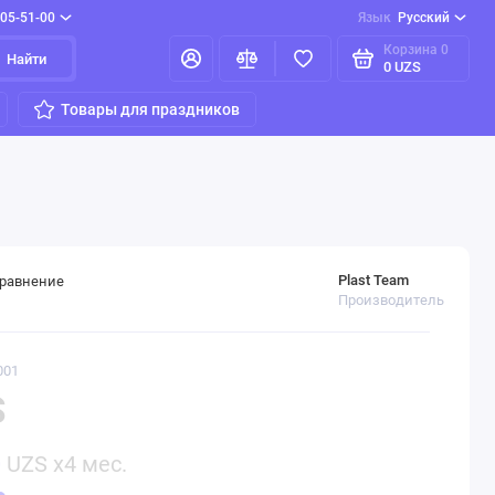
205-51-00
Язык
Русский
Корзина
0
Найти
0 UZS
Товары для праздников
Plast Team
сравнение
Производитель
001
S
0
UZS x4 мес.