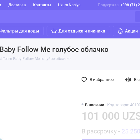
а
Доставка
Контакты
Uzum Nasiya
Поддержка
+998 (71) 
Фильтры для воды
Для отдыха и пикника
Акции
 Baby Follow Me голубое облачко
st Team Baby Follow Me голубое облачко
В избранное
В 
В наличии
Код товара: 4010
101 000 UZ
В рассрочку -
25 25