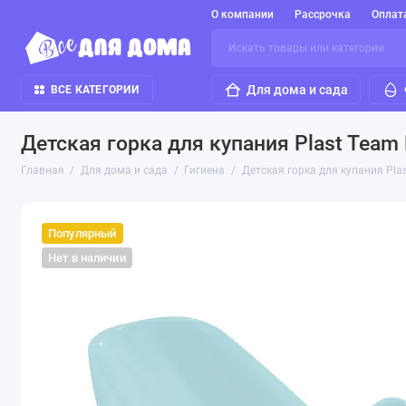
О компании
Рассрочка
Оплат
Для дома и сада
ВСЕ КАТЕГОРИИ
Детская горка для купания Plast Team
Главная
Для дома и сада
Гигиена
Детская горка для купания Pla
Популярный
Нет в наличии