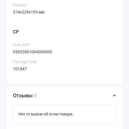
Размер
274х229х153 мм
CP
Code IKPU
03923001004000000
Package Code
101847
Отзывы
0
Нет отзывов об этом товаре.