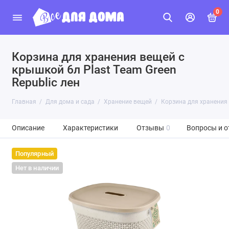
0
Корзина для хранения вещей с
крышкой 6л Plast Team Green
Republic лен
Главная
Для дома и сада
Хранение вещей
Корзина для хранения 
Описание
Характеристики
Отзывы
0
Вопросы и о
Популярный
Нет в наличии