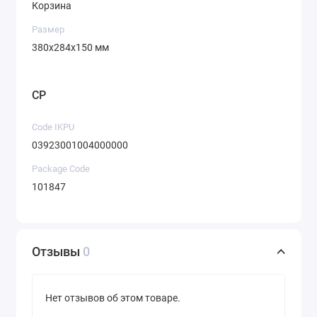
Корзина
Размер
380х284х150 мм
CP
Code IKPU
03923001004000000
Package Code
101847
Отзывы
0
Нет отзывов об этом товаре.