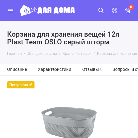
0
Корзина для хранения вещей 12л
Plast Team OSLO серый шторм
Главная
Для дома и сада
Хранение вещей
Корзина для хранения
Описание
Характеристики
Отзывы
0
Вопросы и о
Популярный