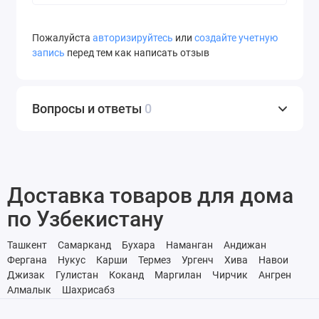
Пожалуйста
авторизируйтесь
или
создайте учетную
запись
перед тем как написать отзыв
Вопросы и ответы
0
Доставка товаров для дома
по Узбекистану
Ташкент
Самарканд
Бухара
Наманган
Андижан
Фергана
Нукус
Карши
Термез
Ургенч
Хива
Навои
Джизак
Гулистан
Коканд
Маргилан
Чирчик
Ангрен
Алмалык
Шахрисабз