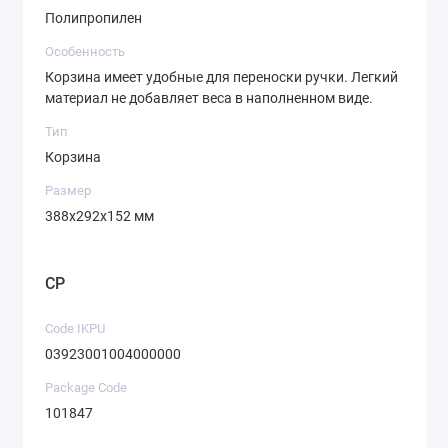
Полипропилен
Особенность
Корзина имеет удобные для переноски ручки. Легкий
материал не добавляет веса в наполненном виде.
Тип
Корзина
Размер
388х292х152 мм
CP
Code IKPU
03923001004000000
Package Code
101847