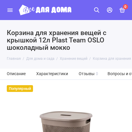
0
Корзина для хранения вещей с
крышкой 12л Plast Team OSLO
шоколадный мокко
Главная
Для дома и сада
Хранение вещей
Корзина для хранения
Описание
Характеристики
Отзывы
0
Вопросы и о
Популярный