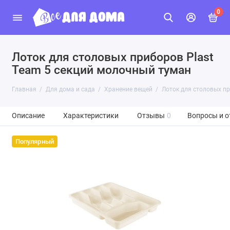
0
Лоток для столовых приборов Plast
Team 5 секций молочный туман
Главная
Для дома и сада
Хранение вещей
Лоток для столовых пр
Описание
Характеристики
Отзывы
0
Вопросы и о
Популярный