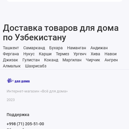
Доставка товаров для дома
по Узбекистану
Ташкент
Самарканд
Бухара
Наманган
Андижан
Фергана
Нукус
Карши
Термез
Ургенч
Хива
Навои
Джизак
Гулистан
Коканд
Маргилан
Чирчик
Ангрен
Алмалык
Шахрисабз
Интернет-магазин «Всё для дома»
2023
Поддержка
+998 (71) 205-51-00