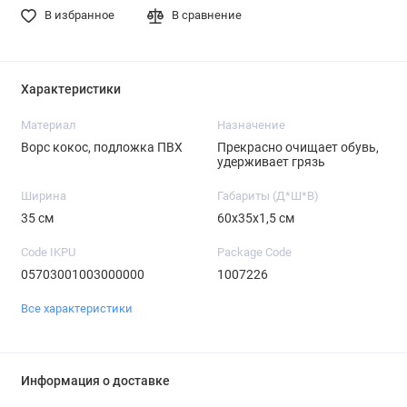
В избранное
В сравнение
Характеристики
Материал
Назначение
Ворс кокос, подложка ПВХ
Прекрасно очищает обувь,
удерживает грязь
Ширина
Габариты (Д*Ш*В)
35 см
60х35х1,5 см
Code IKPU
Package Code
05703001003000000
1007226
Все характеристики
Информация о доставке