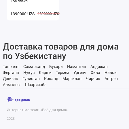
Комплекс
1390000 UZS
1890000 UZS
Доставка товаров для дома
по Узбекистану
Ташкент
Самарканд
Бухара
Наманган
Андижан
Фергана
Нукус
Карши
Термез
Ургенч
Хива
Навои
Джизак
Гулистан
Коканд
Маргилан
Чирчик
Ангрен
Алмалык
Шахрисабз
Интернет-магазин «Всё для дома»
2023