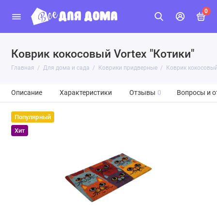
0
Коврик кокосовый Vortex "Котики"
Главная
Для дома и сада
Коврики придверные
Коврик кокосовый 
Описание
Характеристики
Отзывы
0
Вопросы и о
Популярный
Хит