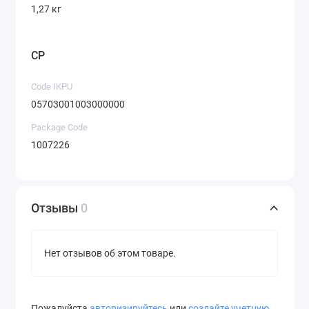
1,27 кг
CP
Code IKPU
05703001003000000
Package Code
1007226
Отзывы
0
Нет отзывов об этом товаре.
Пожалуйста
авторизируйтесь
или
создайте учетную