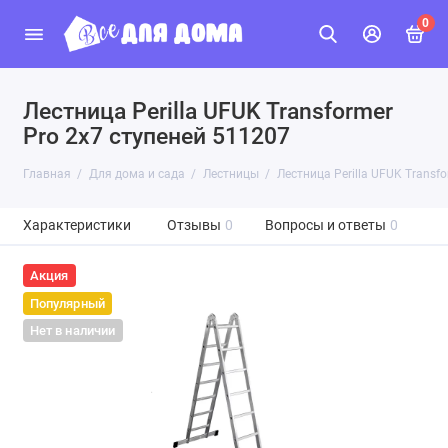
0
Лестница Perilla UFUK Transformer
Pro 2х7 ступеней 511207
Главная
Для дома и сада
Лестницы
Лестница Perilla UFUK Transf
Характеристики
Отзывы
0
Вопросы и ответы
0
Акция
Популярный
Нет в наличии