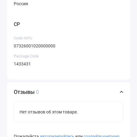
Россия
CP
Code IKPU
07326001020000000
Package Code
1433431
Отзывы
0
Нет отзывов об этом товаре.
Пожалуйста
авторизируйтесь
или
создайте учетную