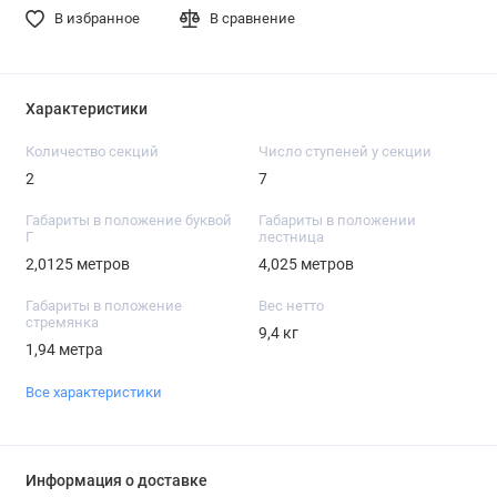
В избранное
В сравнение
Характеристики
Количество секций
Число ступеней у секции
2
7
Габариты в положение буквой
Габариты в положении
Г
лестница
2,0125 метров
4,025 метров
Габариты в положение
Вес нетто
стремянка
9,4 кг
1,94 метра
Все характеристики
Информация о доставке