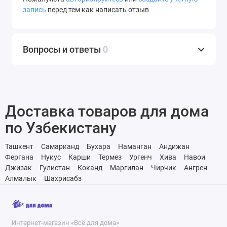
запись
перед тем как написать отзыв
Вопросы и ответы
0
Доставка товаров для дома
по Узбекистану
Ташкент
Самарканд
Бухара
Наманган
Андижан
Фергана
Нукус
Карши
Термез
Ургенч
Хива
Навои
Джизак
Гулистан
Коканд
Маргилан
Чирчик
Ангрен
Алмалык
Шахрисабз
Интернет-магазин «Всё для дома»