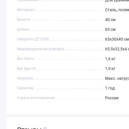
Материал
Сталь, поли
Высота
40 см
Длина
65 см
Габариты (Д*Ш*В)
65х30х40 см
Индивидуальная упаковка
65,5х32,5х4 
Вес Нетто
1,6 кг
Вес Брутто
1,9 кг
Нагрузка
Макс. нагруз
Гарантия
1 год
Страна изготовления
Россия