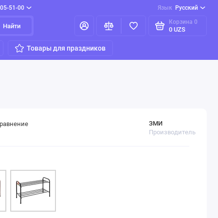
205-51-00
Язык
Русский
Корзина
0
Найти
0 UZS
Товары для праздников
ЗМИ
сравнение
Производитель