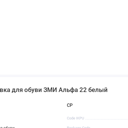
авка для обуви ЗМИ Альфа 22 белый
CP
Code IKPU
я обуви
Package Code