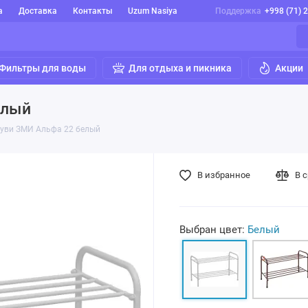
а
Доставка
Контакты
Uzum Nasiya
Поддержка
+998 (71) 
Фильтры для воды
Для отдыха и пикника
Акции
елый
буви ЗМИ Альфа 22 белый
В избранное
В 
Выбран цвет:
Белый