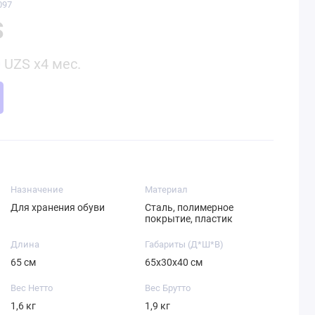
097
S
0
UZS x4 мес.
Назначение
Материал
Для хранения обуви
Сталь, полимерное
покрытие, пластик
Длина
Габариты (Д*Ш*В)
65 см
65х30х40 см
Вес Нетто
Вес Брутто
1,6 кг
1,9 кг