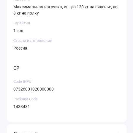
Максимальная нагрузка, кг - до 120 кг на сиденье, до
8 кг на полку
Гарантия
1 год
Страна изготовления
Россия
CP
Code IKPU
07326001020000000
Package Code
1433431