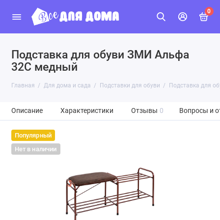
0
Подставка для обуви ЗМИ Альфа
32C медный
Главная
Для дома и сада
Подставки для обуви
Подставка для о
Описание
Характеристики
Отзывы
0
Вопросы и о
Популярный
Нет в наличии