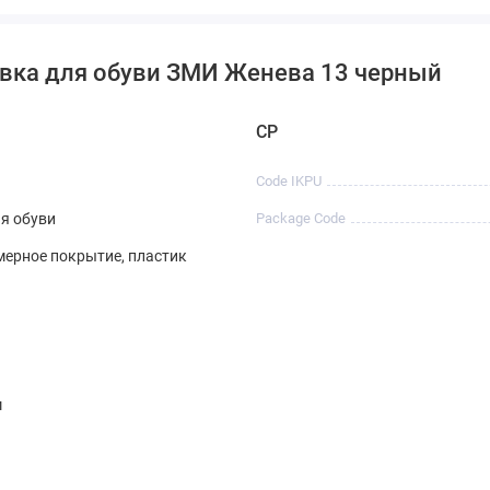
авка для обуви ЗМИ Женева 13 черный
CP
Code IKPU
я обуви
Package Code
мерное покрытие, пластик
м