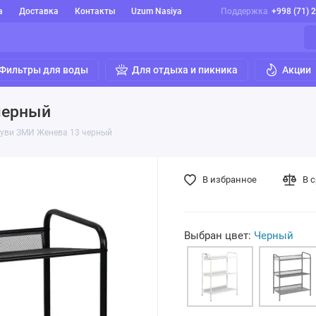
а
Доставка
Контакты
Uzum Nasiya
Поддержка
+998 (71) 
Фильтры для воды
Для отдыха и пикника
Акции
черный
буви ЗМИ Женева 13 черный
В избранное
В 
Выбран цвет:
Черный