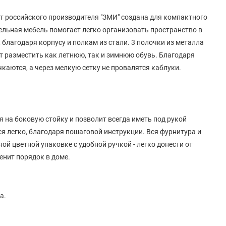
т российского производителя "ЗМИ" создана для компактного
ительная мебель помогает легко организовать пространство в
 благодаря корпусу и полкам из стали. 3 полочки из металла
ят разместить как летнюю, так и зимнюю обувь. Благодаря
каются, а через мелкую сетку не провалятся каблуки.
 на боковую стойку и позволит всегда иметь под рукой
я легко, благодаря пошаговой инструкции. Вся фурнитура и
ой цветной упаковке с удобной ручкой - легко донести от
енит порядок в доме.
а.