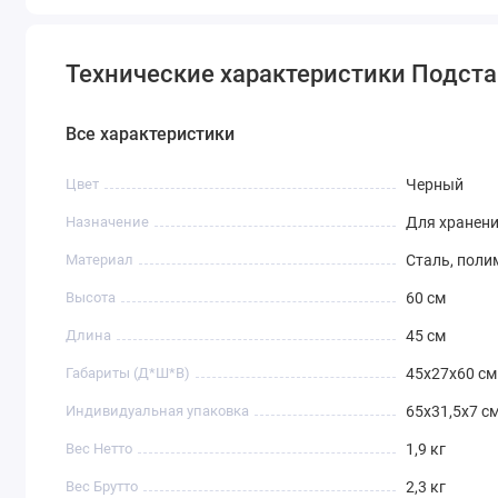
Технические характеристики Подст
Все характеристики
Цвет
Черный
Назначение
Для хранени
Материал
Сталь, поли
Высота
60 см
Длина
45 см
Габариты (Д*Ш*В)
45х27х60 см
Индивидуальная упаковка
65х31,5х7 с
Вес Нетто
1,9 кг
Вес Брутто
2,3 кг