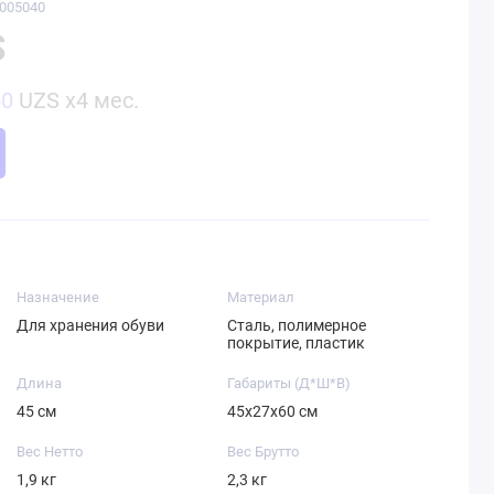
3005040
S
50
UZS x4 мес.
Назначение
Материал
Для хранения обуви
Сталь, полимерное
покрытие, пластик
Длина
Габариты (Д*Ш*В)
45 см
45х27х60 см
Вес Нетто
Вес Брутто
1,9 кг
2,3 кг