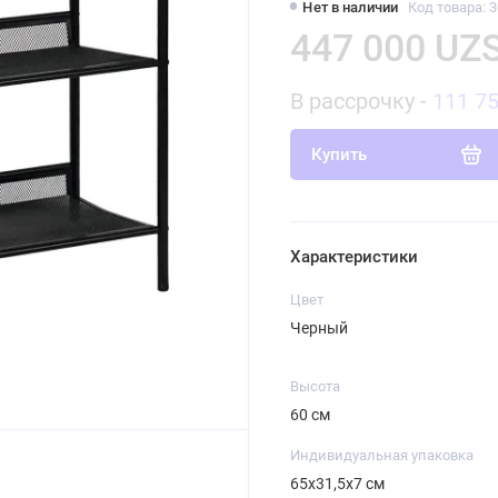
Нет в наличии
Код товара: 
447 000 UZ
В рассрочку -
111 7
Купить
Характеристики
Цвет
Черный
Высота
60 см
Индивидуальная упаковка
65х31,5х7 см