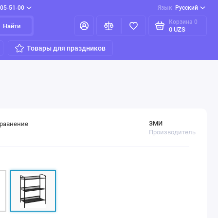
205-51-00
Язык
Русский
Корзина
0
Найти
0 UZS
Товары для праздников
ЗМИ
сравнение
Производитель