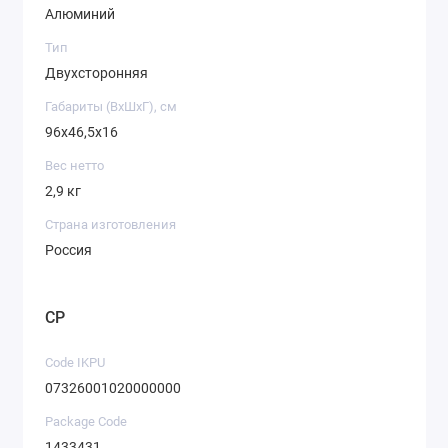
Алюминий
Тип
Двухсторонняя
Габариты (ВхШхГ), см
96х46,5х16
Вес нетто
2,9 кг
Страна изготовления
Россия
CP
Code IKPU
07326001020000000
Package Code
1433431