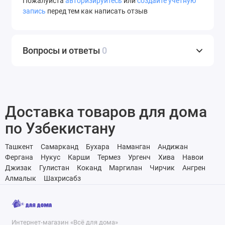
Пожалуйста
авторизируйтесь
или
создайте учетную
запись
перед тем как написать отзыв
Вопросы и ответы
0
Доставка товаров для дома
по Узбекистану
Ташкент
Самарканд
Бухара
Наманган
Андижан
Фергана
Нукус
Карши
Термез
Ургенч
Хива
Навои
Джизак
Гулистан
Коканд
Маргилан
Чирчик
Ангрен
Алмалык
Шахрисабз
Интернет-магазин «Всё для дома»