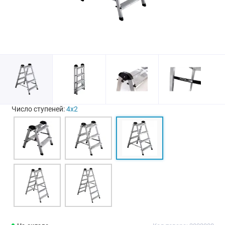
Число ступеней:
4х2