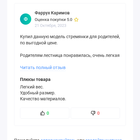
Фаррух Каримов
Ф
Оценка покупки 5.0
21 Октября, 2023
Купил данную модель стремянки для родителей,
по выгодной цене.
Родителям лестница понравилась, очень легкая
и удобная в быту, когда нужно повесить шторы
Читать полный отзыв
после стирки или достать что нибудь из верхних
полок шкафа.
Плюсы товара
Также у лестницы очень удобные габариты 96
Легкий вес.
Удобный размер.
см, спокойно залазает в легковой автомобиль.
Качество материалов.
Хотим купить еще одну, для дачи.
0
0