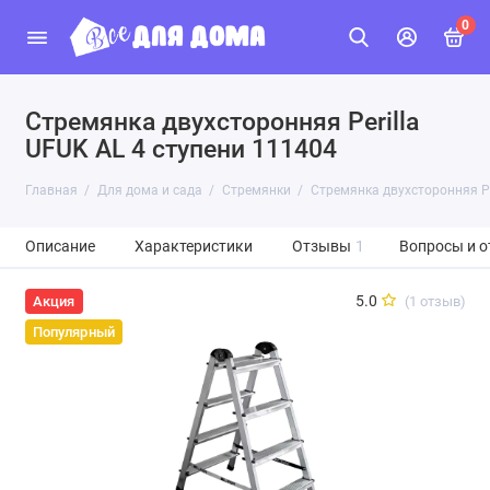
0
Стремянка двухсторонняя Perilla
UFUK AL 4 ступени 111404
Главная
Для дома и сада
Стремянки
Стремянка двухсторонняя Pe
Описание
Характеристики
Отзывы
1
Вопросы и о
5.0
(1 отзыв)
Акция
Популярный