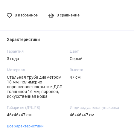
В избранное
В сравнение
Характеристики
Гарантия
Цвет
3 года
Серый
Материал
Высота
Стальная труба диаметром
47 см
18 мм; полимерно-
порошковое покрытие; ДСП
толщиной 16 мм, поролон,
искусственная кожа
Габариты (Д*Ш*В)
Индивидуальная упаковка
46х46х47 см
46х46х47 см
Все характеристики