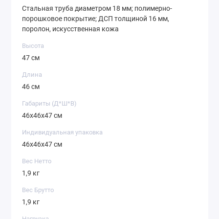
Стальная труба диаметром 18 мм; полимерно-
порошковое покрытие; ДСП толщиной 16 мм,
поролон, искусственная кожа
Высота
47 см
Длина
46 см
Габариты (Д*Ш*В)
46х46х47 см
Индивидуальная упаковка
46х46х47 см
Вес Нетто
1,9 кг
Вес Брутто
1,9 кг
Нагрузка