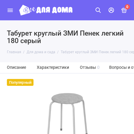
0
Табурет круглый ЗМИ Пенек легкий
180 серый
Главная
Для дома и сада
Табурет круглый ЗМИ Пенек легкий 180 се
Описание
Характеристики
Отзывы
0
Вопросы и о
Популярный