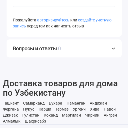
Пожалуйста
авторизируйтесь
или
создайте учетную
запись
перед тем как написать отзыв
Вопросы и ответы
0
Доставка товаров для дома
по Узбекистану
Ташкент
Самарканд
Бухара
Наманган
Андижан
Фергана
Нукус
Карши
Термез
Ургенч
Хива
Навои
Джизак
Гулистан
Коканд
Маргилан
Чирчик
Ангрен
Алмалык
Шахрисабз