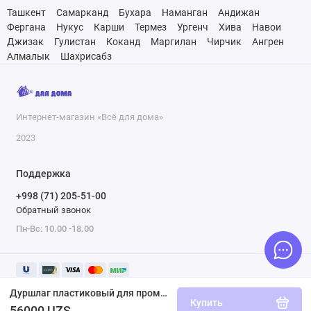
Ташкент
Самарканд
Бухара
Наманган
Андижан
Фергана
Нукус
Карши
Термез
Ургенч
Хива
Навои
Джизак
Гулистан
Коканд
Маргилан
Чирчик
Ангрен
Алмалык
Шахрисабз
Интернет-магазин «Всё для дома»
2023
Поддержка
+998 (71) 205-51-00
Обратный звонок
Пн-Вс: 10.00 -18.00
Дуршлаг пластиковый для промывки продуктов Marmiton бежевый 17350
Купить
56000 UZS