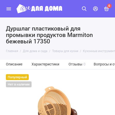
0
Дуршлаг пластиковый для
промывки продуктов Marmiton
бежевый 17350
Главная
Для дома и сада
Товары для кухни
Кухонные инструмен
Описание
Характеристики
Отзывы
0
Вопросы и о
Популярный
Нет в наличии