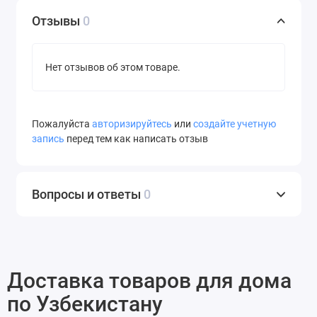
использования. Кроме того, их стильный дизайн
Отзывы
0
добавит нотку элегантности и удовольствия в вашу
кухню.
Нет отзывов об этом товаре.
Пожалуйста
авторизируйтесь
или
создайте учетную
запись
перед тем как написать отзыв
Вопросы и ответы
0
Доставка товаров для дома
по Узбекистану