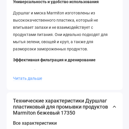
Универсальность и удобство использования
Дуршлаг и миска Marmiton изготовлены из
высококачественного пластика, который не
впитывает запахи и не взаимодействует с
продуктами питания. Они идеально подходят для
мытья зелени, овощей и круп, а также для
разморозки замороженных продуктов.
Эффективная фильтрация и дренирование
Дуршлаг обладает мелкими отверстиями, которые
позволяют эффективно фильтровать и промывать
Читать дальше
продукты, удаляя лишнюю грязь и остатки.
Благодаря своей конструкции, дуршлаг позволяет
быстро и равномерно вытекать воде, обеспечивая
Технические характеристики Дуршлаг
пластиковый для промывки продуктов
максимальное дренирование продуктов.
Marmiton бежевый 17350
Многофункциональность и прочность
Все характеристики