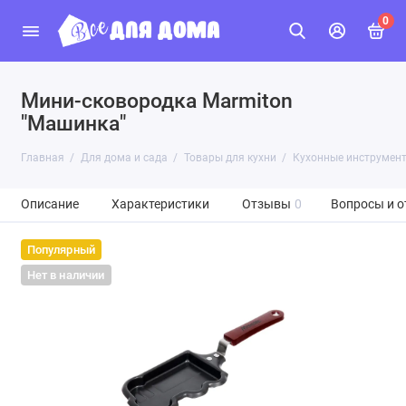
0
Мини-сковородка Marmiton
"Машинка"
Главная
Для дома и сада
Товары для кухни
Кухонные инструмен
Описание
Характеристики
Отзывы
0
Вопросы и о
Популярный
Нет в наличии