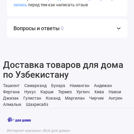
запись
перед тем как написать отзыв
Вопросы и ответы
0
Доставка товаров для дома
по Узбекистану
Ташкент
Самарканд
Бухара
Наманган
Андижан
Фергана
Нукус
Карши
Термез
Ургенч
Хива
Навои
Джизак
Гулистан
Коканд
Маргилан
Чирчик
Ангрен
Алмалык
Шахрисабз
Интернет-магазин «Всё для дома»