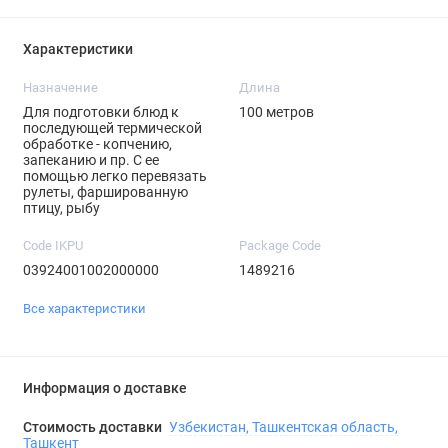
Характеристики
Назначение
Длина
Для подготовки блюд к
100 метров
последующей термической
обработке - копчению,
запеканию и пр. С ее
помощью легко перевязать
рулеты, фаршированную
птицу, рыбу
Code IKPU
Package Code
03924001002000000
1489216
Все характеристики
Информация о доставке
Стоимость доставки
Узбекистан, Ташкентская область,
Ташкент