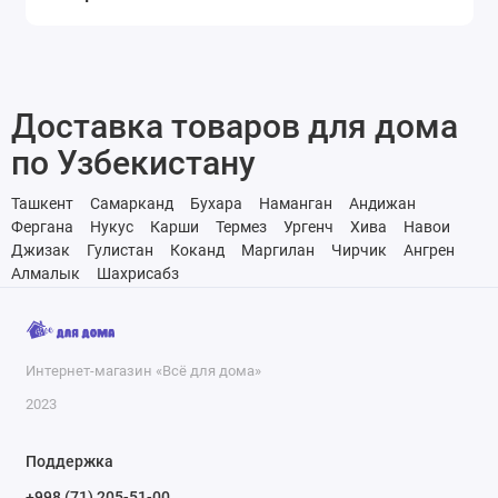
Доставка товаров для дома
по Узбекистану
Ташкент
Самарканд
Бухара
Наманган
Андижан
Фергана
Нукус
Карши
Термез
Ургенч
Хива
Навои
Джизак
Гулистан
Коканд
Маргилан
Чирчик
Ангрен
Алмалык
Шахрисабз
Интернет-магазин «Всё для дома»
2023
Поддержка
+998 (71) 205-51-00