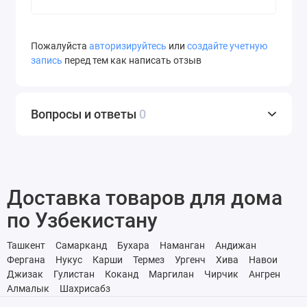
Пожалуйста
авторизируйтесь
или
создайте учетную
запись
перед тем как написать отзыв
Вопросы и ответы
0
Доставка товаров для дома
по Узбекистану
Ташкент
Самарканд
Бухара
Наманган
Андижан
Фергана
Нукус
Карши
Термез
Ургенч
Хива
Навои
Джизак
Гулистан
Коканд
Маргилан
Чирчик
Ангрен
Алмалык
Шахрисабз