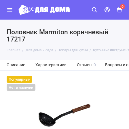
0
Половник Marmiton коричневый
17217
Главная
Для дома и сада
Товары для кухни
Кухонные инструмен
Описание
Характеристики
Отзывы
0
Вопросы и о
Популярный
Нет в наличии