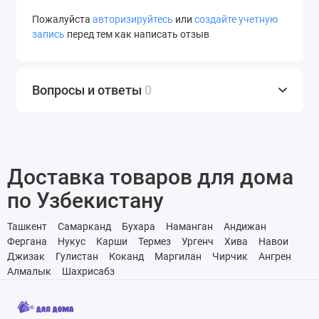
Пожалуйста
авторизируйтесь
или
создайте учетную
запись
перед тем как написать отзыв
Вопросы и ответы
0
Доставка товаров для дома
по Узбекистану
Ташкент
Самарканд
Бухара
Наманган
Андижан
Фергана
Нукус
Карши
Термез
Ургенч
Хива
Навои
Джизак
Гулистан
Коканд
Маргилан
Чирчик
Ангрен
Алмалык
Шахрисабз