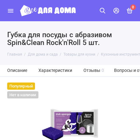
0
Губка для посуды с абразивом
Spin&Clean Rock'n'Roll 5 шт.
Главная
Для дома и сада
Товары для кухни
Кухонные инструмен
Описание
Характеристики
Отзывы
0
Вопросы и о
Популярный
Нет в наличии