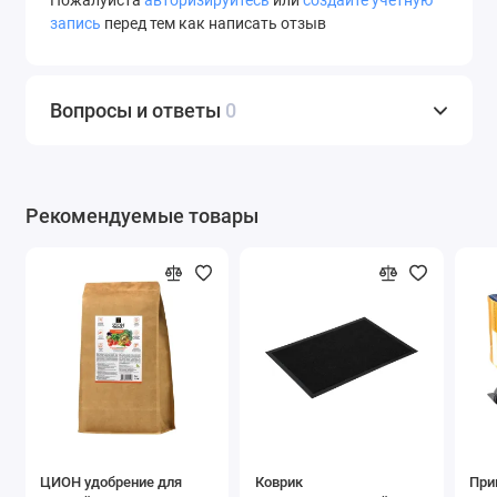
Пожалуйста
авторизируйтесь
или
создайте учетную
запись
перед тем как написать отзыв
Вопросы и ответы
0
Рекомендуемые товары
ЦИОН удобрение для
Коврик
При