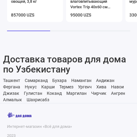
овощей, 3,8 кг
влаговпитывающий
мур
Vortex Trip 40х60 см
черный
857000 UZS
95000 UZS
330
Доставка товаров для дома
по Узбекистану
Ташкент
Самарканд
Бухара
Наманган
Андижан
Фергана
Нукус
Карши
Термез
Ургенч
Хива
Навои
Джизак
Гулистан
Коканд
Маргилан
Чирчик
Ангрен
Алмалык
Шахрисабз
Интернет-магазин «Всё для дома»
2023