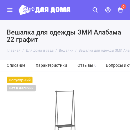
0
Вешалка для одежды ЗМИ Алабама
22 графит
Главная
Для дома и сада
Вешалки
Вешалка для одежды ЗМИ Ала
Описание
Характеристики
Отзывы
0
Вопросы и о
Популярный
Нет в наличии