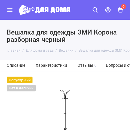
0
Вешалка для одежды ЗМИ Корона
разборная черный
Главная
Для дома и сада
Вешалки
Вешалка для одежды ЗМИ Кор
Описание
Характеристики
Отзывы
0
Вопросы и о
Популярный
Нет в наличии