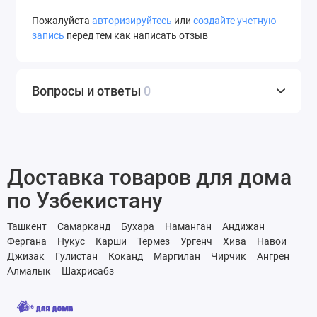
Пожалуйста
авторизируйтесь
или
создайте учетную
запись
перед тем как написать отзыв
Вопросы и ответы
0
Доставка товаров для дома
по Узбекистану
Ташкент
Самарканд
Бухара
Наманган
Андижан
Фергана
Нукус
Карши
Термез
Ургенч
Хива
Навои
Джизак
Гулистан
Коканд
Маргилан
Чирчик
Ангрен
Алмалык
Шахрисабз