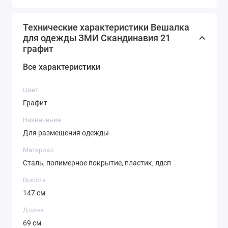
На полке можно разместить сумки, пакеты, ящики с
инструментами, коробки с игрушками, аксессуары и
Технические характеристики Вешалка
многое другое.
для одежды ЗМИ Скандинавия 21
графит
Напольная вешалка - это хороший подарок к
новоселью или обновлению интерьера.
Все характеристики
Цвет
Графит
Назначение
Для размещения одежды
Материал
Сталь, полимерное покрытие, пластик, лдсп
Высота
147 см
Длина
69 см