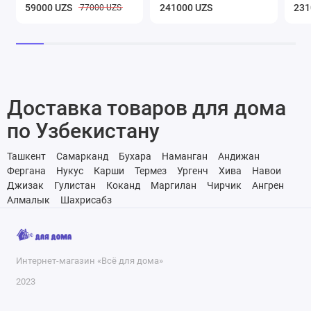
59000 UZS
241000 UZS
231
77000 UZS
Доставка товаров для дома
по Узбекистану
Ташкент
Самарканд
Бухара
Наманган
Андижан
Фергана
Нукус
Карши
Термез
Ургенч
Хива
Навои
Джизак
Гулистан
Коканд
Маргилан
Чирчик
Ангрен
Алмалык
Шахрисабз
Интернет-магазин «Всё для дома»
2023