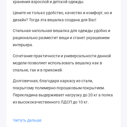
хранения взрослой и детской одежды.
Цените не только удобство, качество и комфорт, но и
дизайн? Тогда эта вешалка создана для Вас!
Стильная напольная вешалка для одежды удобно и
рационально разместит вещи и станет украшением
интерьера.
Сочетание практичности и универсальности данной
модели позволяет использовать вешалку как в
спальне, так и в прихожей.
Долговечная, благодаря каркасу из стали,
покрытому полимерно-порошковым покрытием.
Перекладина выдерживает нагрузку до 20 кг а полка
из высококачественного ЛДСП до 10 кг.
Надежная металлическая конструкция позволит
разместить до 10 плечиков c одеждой.
Читать дальше