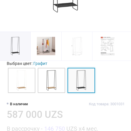
Выбран цвет:
Графит
В наличии
Код товара: 3001031
587 000 UZS
В рассрочку -
146 750
UZS x4 мес.