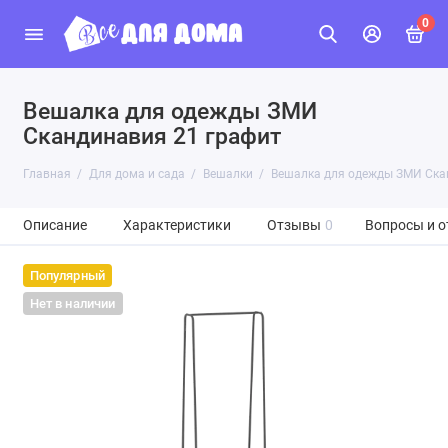
0
Вешалка для одежды ЗМИ
Скандинавия 21 графит
Главная
Для дома и сада
Вешалки
Вешалка для одежды ЗМИ Ска
Описание
Характеристики
Отзывы
0
Вопросы и о
Популярный
Нет в наличии