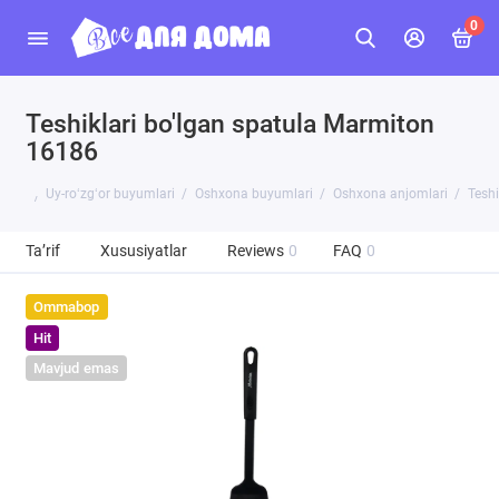
0
Teshiklari bo'lgan spatula Marmiton
16186
Uy-roʻzgʻor buyumlari
Oshxona buyumlari
Oshxona anjomlari
Teshi
Ta’rif
Xususiyatlar
Reviews
0
FAQ
0
Ommabop
Hit
Mavjud emas