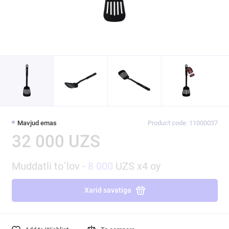
Mavjud emas
Product code: 11000037
32 000 UZS
Muddatli to`lov -
8 000
UZS x4 oy
Xarid savatiga