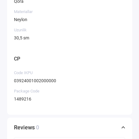
Qora
Materiallar
Neylon
Uzunlik
30,5 sm
CP
Code IKPU
03924001002000000
Package Code
1489216
Reviews
0