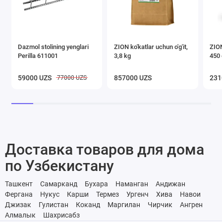
Dazmol stolining yenglari
ZION ko'katlar uchun o'g'it,
ZION
Perilla 611001
3,8 kg
450 
59000 UZS
857000 UZS
231
77000 UZS
Доставка товаров для дома
по Узбекистану
Ташкент
Самарканд
Бухара
Наманган
Андижан
Фергана
Нукус
Карши
Термез
Ургенч
Хива
Навои
Джизак
Гулистан
Коканд
Маргилан
Чирчик
Ангрен
Алмалык
Шахрисабз