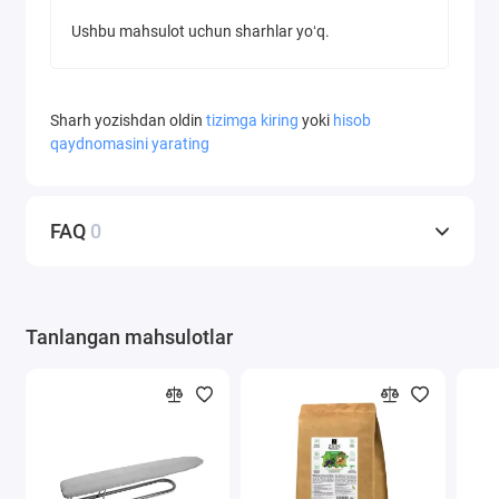
Ushbu mahsulot uchun sharhlar yoʻq.
Sharh yozishdan oldin
tizimga kiring
yoki
hisob
qaydnomasini yarating
FAQ
0
Tanlangan mahsulotlar