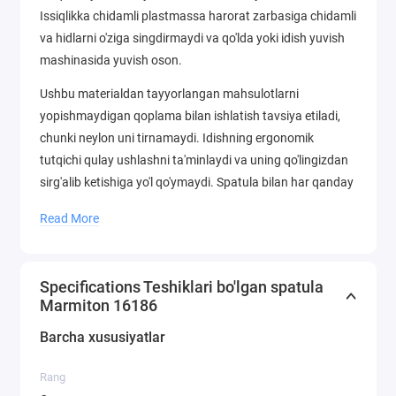
Issiqlikka chidamli plastmassa harorat zarbasiga chidamli
va hidlarni o'ziga singdirmaydi va qo'lda yoki idish yuvish
mashinasida yuvish oson.
Ushbu materialdan tayyorlangan mahsulotlarni
yopishmaydigan qoplama bilan ishlatish tavsiya etiladi,
chunki neylon uni tirnamaydi. Idishning ergonomik
tutqichi qulay ushlashni ta'minlaydi va uning qo'lingizdan
sirg'alib ketishiga yo'l qo'ymaydi. Spatula bilan har qanday
ingredientlarni aralashtirishingiz, xizmat qilishingiz,
Read More
shuningdek, qovurayotganda go'sht bo'laklari, kotletlar,
kreplar va boshqa narsalarni aylantirishingiz mumkin.
Spatula ham qulay, chunki u ish joyini stolga tegizmaydi,
Specifications Teshiklari bo'lgan spatula
shuning uchun oshxonangiz toza bo'ladi. Toksik emas,
Marmiton 16186
shuning uchun sog'liq uchun xavfsiz. Uning yuqori quvvati
Barcha xususiyatlar
tufayli pichoq uzoq vaqt xizmat qiladi.
Rang