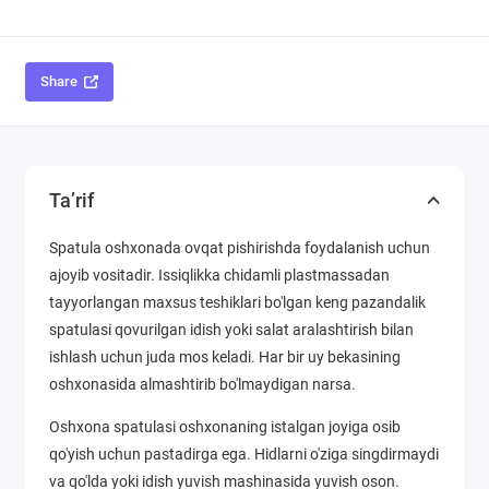
Share
Ta’rif
Spatula oshxonada ovqat pishirishda foydalanish uchun
ajoyib vositadir. Issiqlikka chidamli plastmassadan
tayyorlangan maxsus teshiklari bo'lgan keng pazandalik
spatulasi qovurilgan idish yoki salat aralashtirish bilan
ishlash uchun juda mos keladi. Har bir uy bekasining
oshxonasida almashtirib bo'lmaydigan narsa.
Oshxona spatulasi oshxonaning istalgan joyiga osib
qo'yish uchun pastadirga ega. Hidlarni o'ziga singdirmaydi
va qo'lda yoki idish yuvish mashinasida yuvish oson.