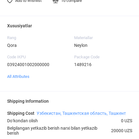
Add to Wishlist
To compare
Xususiyatlar
Rang
Materiallar
Qora
Neylon
Code IKPU
Package Code
03924001002000000
1489216
All Attributes
Shipping Information
Shipping Cost
Узбекистан, Ташкентская область, Ташкент
Doʻkondan olish
0 UZS
Belgilangan yetkazib berish narxi bilan yetkazib
20000 UZS
berish