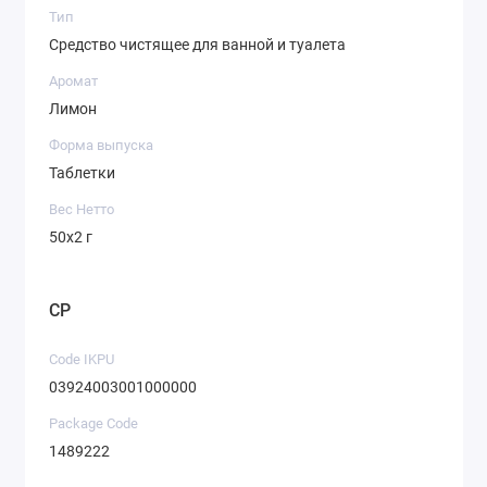
Тип
Средство чистящее для ванной и туалета
Аромат
Лимон
Форма выпуска
Таблетки
Вес Нетто
50х2 г
CP
Code IKPU
03924003001000000
Package Code
1489222