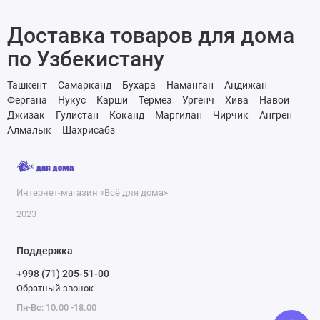
Доставка товаров для дома
по Узбекистану
Ташкент
Самарканд
Бухара
Наманган
Андижан
Фергана
Нукус
Карши
Термез
Ургенч
Хива
Навои
Джизак
Гулистан
Коканд
Маргилан
Чирчик
Ангрен
Алмалык
Шахрисабз
Интернет-магазин «Всё для дома»
2023
Поддержка
+998 (71) 205-51-00
Обратный звонок
Пн-Вс: 10.00 -18.00