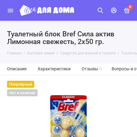
0
Туалетный блок Bref Сила актив
Лимонная свежесть, 2х50 гр.
Главная
Бытовая химия
Средства для ванной и туалета
Туалетны
Описание
Характеристики
Отзывы
0
Вопросы и о
Популярный
Нет в наличии