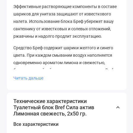
Эффективные растворяющие компоненты в составе
шариков для унитаза защищают от известкового
налета. Использование блока Бреф убережет вашу
сантехнику от известковых и солевых отложений,
ржавчины и надолго продлит эксплуатацию.
Средство Бреф содержит шарики желтого и синего
цвета. При каждом смывании воздух наполняется
одновременно ароматом лимона и свежестью,
благодаря двойной силе шариков для унитаза Bref.
Поэтому нет необходимости пользоваться
Читать дальше
дополнительными освежителями воздуха в туалете.
Технические характеристики
Туалетный блок Bref Сила актив
Лимонная свежесть, 2х50 гр.
Все характеристики