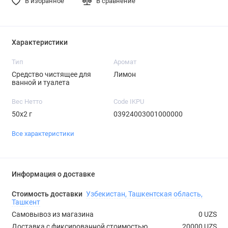
В избранное
В сравнение
Характеристики
Тип
Аромат
Средство чистящее для
Лимон
ванной и туалета
Вес Нетто
Code IKPU
50х2 г
03924003001000000
Все характеристики
Информация о доставке
Стоимость доставки
Узбекистан, Ташкентская область,
Ташкент
Самовывоз из магазина
0 UZS
Доставка с фиксированной стоимостью
20000 UZS