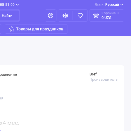
205-51-00
Язык
Русский
Корзина
0
Найти
0 UZS
Товары для праздников
Bref
сравнение
Производитель
49
x4 мес.