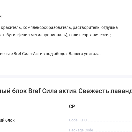
м!
 краситель, комплексообразователь, растворитель, отдушка
лат, бутилфенил метилпропиональ); соли неорганические,
весьте Bref Сила-Актив под ободок Вашего унитаза.
ый блок Bref Сила актив Свежесть лаванд
CP
ий блок
Code IKPU
Package Code