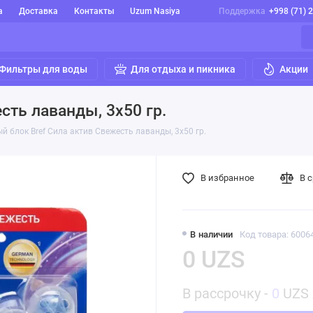
а
Доставка
Контакты
Uzum Nasiya
Поддержка
+998 (71) 
Фильтры для воды
Для отдыха и пикника
Акции
сть лаванды, 3х50 гр.
й блок Bref Сила актив Свежесть лаванды, 3х50 гр.
В избранное
В 
В наличии
Код товара: 6006
0 UZS
В рассрочку -
0
UZS 