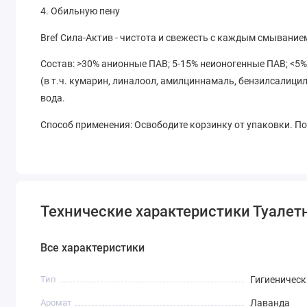
4. Обильную пену
Bref Сила-Актив - чистота и свежесть с каждым смывание
Состав: >30% анионные ПАВ; 5-15% неионогенные ПАВ; <5%
(в т.ч. кумарин, линалоол, амилциннамаль, бензилсалици
вода.
Способ применения: Освободите корзинку от упаковки. По
Технические характеристики Туалетн
Все характеристики
Тип
Гигиеническ
Аромат
Лаванда