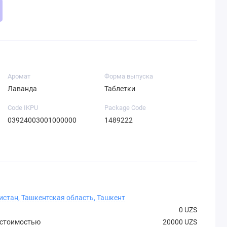
Аромат
Форма выпуска
Лаванда
Таблетки
Code IKPU
Package Code
03924003001000000
1489222
истан, Ташкентская область, Ташкент
0 UZS
 стоимостью
20000 UZS