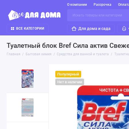
О компании
Рассрочка
Оплат
Для дома и сада
ВСЕ КАТЕГОРИИ
Туалетный блок Bref Сила актив Свеже
Главная
Бытовая химия
Средства для ванной и туалета
Туалетны
Популярный
Нет в наличии