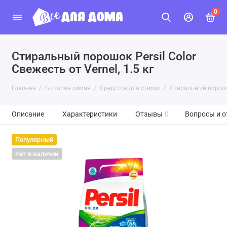
0
Стиральный порошок Persil Color
Свежесть от Vernel, 1.5 кг
Главная
Бытовая химия
Средства для стирки
Стиральный порошок 
Описание
Характеристики
Отзывы
0
Вопросы и о
Популярный
Нет в наличии