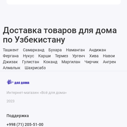
Доставка товаров для дома
по Узбекистану
Ташкент
Самарканд
Бухара
Наманган
Андижан
Фергана
Нукус
Карши
Термез
Ургенч
Хива
Навои
Джизак
Гулистан
Коканд
Маргилан
Чирчик
Ангрен
Алмалык
Шахрисабз
Интернет-магазин «Всё для дома»
2023
Поддержка
+998 (71) 205-51-00