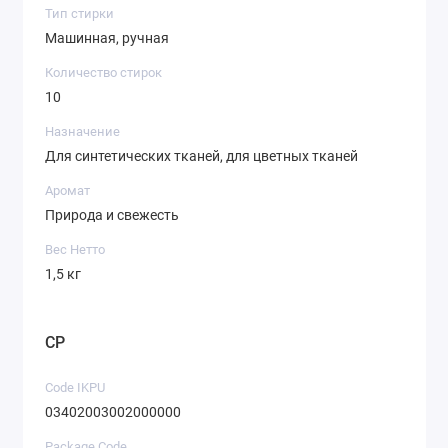
Тип стирки
Машинная, ручная
Количество стирок
10
Назначение
Для синтетических тканей, для цветных тканей
Аромат
Природа и свежесть
Вес Нетто
1,5 кг
CP
Code IKPU
03402003002000000
Package Code