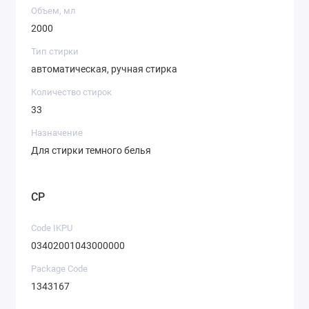
Объем, мл
2000
Тип стирки
автоматическая, ручная стирка
Количество стирок
33
Назначение
Для стирки темного белья
CP
Code IKPU
03402001043000000
Package Code
1343167