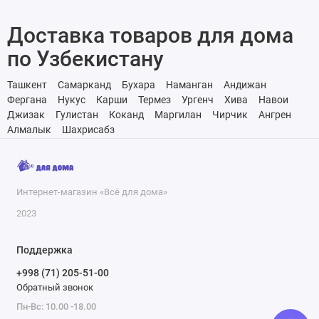
Доставка товаров для дома
по Узбекистану
Ташкент
Самарканд
Бухара
Наманган
Андижан
Фергана
Нукус
Карши
Термез
Ургенч
Хива
Навои
Джизак
Гулистан
Коканд
Маргилан
Чирчик
Ангрен
Алмалык
Шахрисабз
Интернет-магазин «Всё для дома»
2023
Поддержка
+998 (71) 205-51-00
Обратный звонок
Пн-Вс: 10.00 -18.00