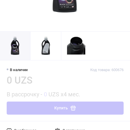
В наличии
Код товара: 600676
0 UZS
В рассрочку -
0
UZS x4 мес.
Купить