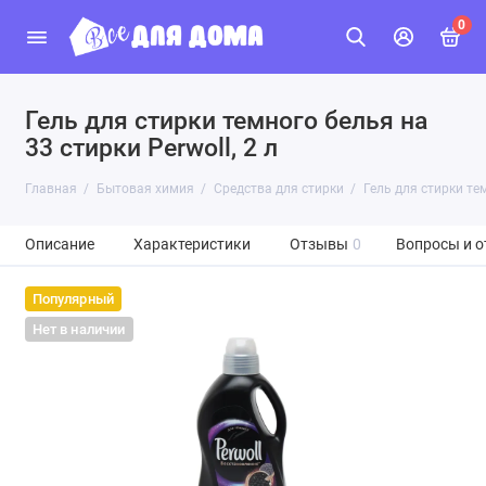
0
Гель для стирки темного белья на
33 стирки Perwoll, 2 л
Главная
Бытовая химия
Средства для стирки
Гель для стирки тем
Описание
Характеристики
Отзывы
0
Вопросы и о
Популярный
Нет в наличии