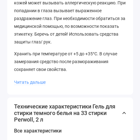
кожей может вызывать аллергическую реакцию. При
попадании в глаза вызывает выраженное
раздражение глаз. При необходимости обратиться за
медицинской помощью, по возможности показать
этикетку. Беречь от детей! Использовать средства
защиты глаз/ рук.
Хранить при температуре от +5 до +35°С. В случае
замерзания средство после размораживания
сохраняет свои свойства.
Состав: 11-15% анионные ПАВ, менее 5%
Читать дальше
неионогенные ПАВ, мыло, энзимы, парфюм (Амиль
циннамаль, Цитронеллол, Лимонен, гекса Цинамаль,
Цитронеллол, консерванты (Бензизотиазолин,
Технические характеристики Гель для
стирки темного белья на 33 стирки
Метилизотиазолин).
Perwoll, 2 л
Все характеристики