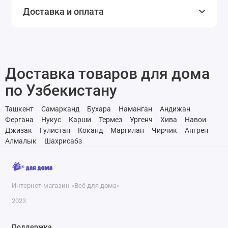
Доставка и оплата
Доставка товаров для дома
по Узбекистану
Ташкент
Самарканд
Бухара
Наманган
Андижан
Фергана
Нукус
Карши
Термез
Ургенч
Хива
Навои
Джизак
Гулистан
Коканд
Маргилан
Чирчик
Ангрен
Алмалык
Шахрисабз
Интернет-магазин «Всё для дома»
2023
Поддержка