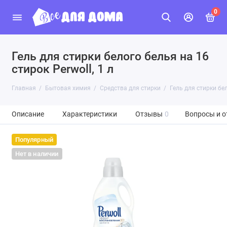
0
Гель для стирки белого белья на 16
стирок Perwoll, 1 л
Главная
Бытовая химия
Средства для стирки
Гель для стирки бел
Описание
Характеристики
Отзывы
0
Вопросы и о
Популярный
Нет в наличии