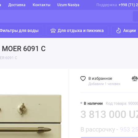
а
Доставка
Контакты
Uzum Nasiya
Поддержка
+998 (71) 
Фильтры для воды
Для отдыха и пикника
Акции
 MOER 6091 C
ER 6091 C
В избранное
Добавили 1 человек
В наличии
Код товара: 9000
3 813 000 U
В рассрочку -
953 2