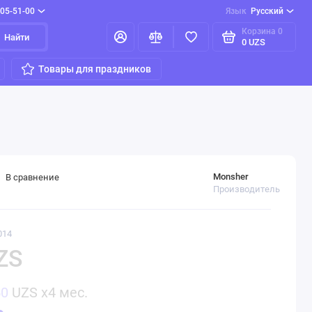
205-51-00
Язык
Русский
Корзина
0
Найти
0 UZS
Товары для праздников
Monsher
В сравнение
Производитель
014
ZS
50
UZS x4 мес.