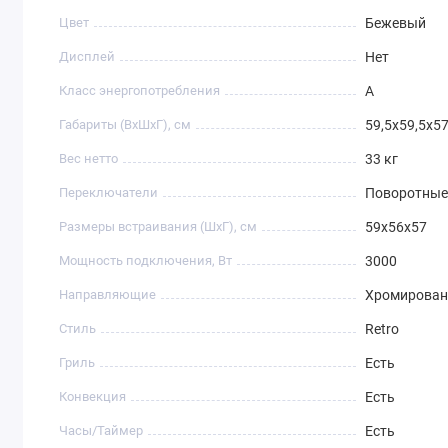
Цвет
Бежевый
Дисплей
Нет
Класс энергопотребления
A
Габариты (ВхШхГ), см
59,5х59,5х57
Вес нетто
33 кг
Переключатели
Поворотные
Размеры встраивания (ШхГ), см
59х56х57
Мощность подключения, Вт
3000
Направляющие
Хромирова
Стиль
Retro
Гриль
Есть
Конвекция
Есть
Часы/Таймер
Есть