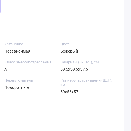
Установка
Цвет
Независимая
Бежевый
Класс энергопотребления
Габариты (ВхШхГ), см
A
59,5х59,5х57,5
Переключатели
Размеры встраивания (ШхГ),
см
Поворотные
59х56х57