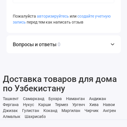
Пожалуйста
авторизируйтесь
или
создайте учетную
запись
перед тем как написать отзыв
Вопросы и ответы
0
Доставка товаров для дома
по Узбекистану
Ташкент
Самарканд
Бухара
Наманган
Андижан
Фергана
Нукус
Карши
Термез
Ургенч
Хива
Навои
Джизак
Гулистан
Коканд
Маргилан
Чирчик
Ангрен
Алмалык
Шахрисабз