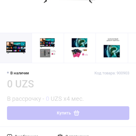
В наличии
Код товара: 900903
0 UZS
В рассрочку -
0
UZS x4 мес.
Купить