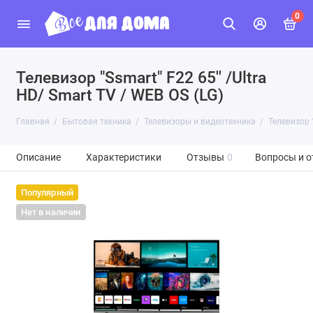
0
Телевизор "Ssmart" F22 65'' /Ultra
HD/ Smart TV / WEB OS (LG)
Главная
Бытовая техника
Телевизоры и видеотехника
Телевизор "
Описание
Характеристики
Отзывы
0
Вопросы и о
Популярный
Нет в наличии