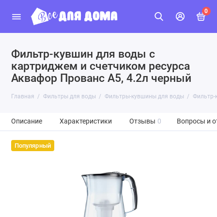
0
Фильтр-кувшин для воды с
картриджем и счетчиком ресурса
Аквафор Прованс А5, 4.2л черный
Главная
Фильтры для воды
Фильтры-кувшины для воды
Фильтр-
Описание
Характеристики
Отзывы
0
Вопросы и о
Популярный