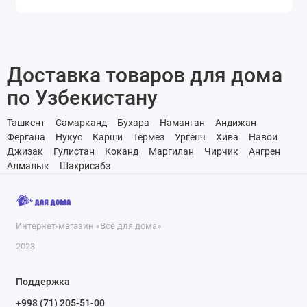
Доставка товаров для дома
по Узбекистану
Ташкент
Самарканд
Бухара
Наманган
Андижан
Фергана
Нукус
Карши
Термез
Ургенч
Хива
Навои
Джизак
Гулистан
Коканд
Маргилан
Чирчик
Ангрен
Алмалык
Шахрисабз
Интернет-магазин «Всё для дома»
2023
Поддержка
+998 (71) 205-51-00