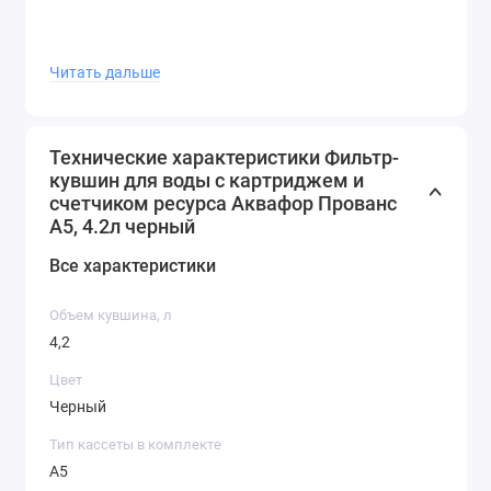
Отследить время замены поможет механический
Читать дальше
счетчик на крышке, который легко обнулить при
замене фильтра.
Технические характеристики Фильтр-
кувшин для воды с картриджем и
счетчиком ресурса Аквафор Прованс
А5, 4.2л черный
Все характеристики
Объем кувшина, л
4,2
Цвет
Черный
Тип кассеты в комплекте
A5