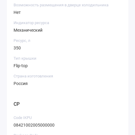
Возможность размещения в дверце холодильника
Нет
Индикатор ресурса
Механический
Ресурс, л
350
Тип крышки
Flip-top
Страна изготовления
Россия
CP
Code IKPU
08421002005000000