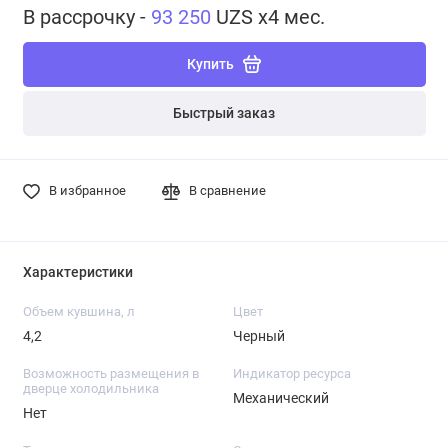
В рассрочку -
93 250
UZS x4 мес.
Купить
Быстрый заказ
В избранное
В сравнение
Характеристики
Объем кувшина, л
Цвет
4,2
Черный
Возможность размещения в
Индикатор ресурса
дверце холодильника
Механический
Нет