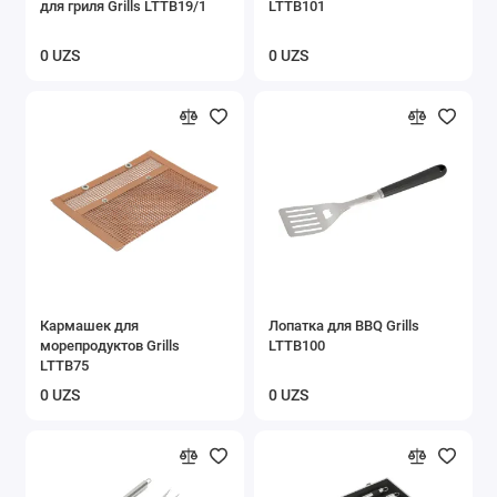
для гриля Grills LTTB19/1
LTTB101
0 UZS
0 UZS
Кармашек для
Лопатка для BBQ Grills
морепродуктов Grills
LTTB100
LTTB75
0 UZS
0 UZS