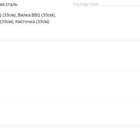
я сталь
Package Code
 (35см), Вилка BBQ (35см),
35см), Кисточка (35см)