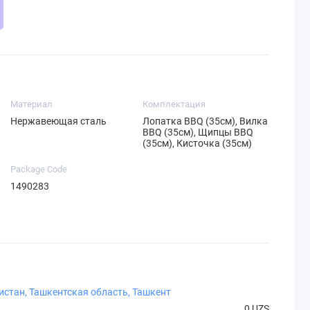
Материал
Комплектация
Нержавеющая сталь
Лопатка BBQ (35см), Вилка
BBQ (35см), Щипцы BBQ
(35см), Кисточка (35см)
Package Code
1490283
истан, Ташкентская область, Ташкент
0 UZS