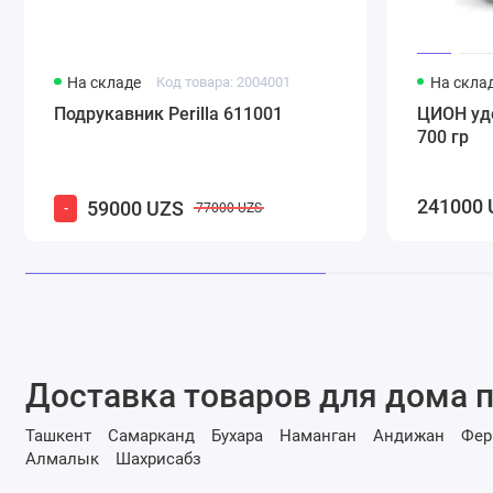
На складе
Код товара: 2004001
На скла
Подрукавник Perilla 611001
ЦИОН уд
700 гр
241000 
59000 UZS
-
77000 UZS
Доставка товаров для дома п
Ташкент
Самарканд
Бухара
Наманган
Андижан
Фер
Алмалык
Шахрисабз