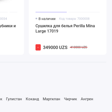
00034
В наличии
Код товара: 7000008
убники и
Сушилка для белья Perilla Mina
Large 17019
349000 UZS
-
410000 UZS
к
Гулистан
Коканд
Маргилан
Чирчик
Ангрен