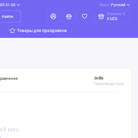
205-51-00
Язык
Русский
Корзина
0
Найти
0 UZS
Товары для праздников
Grills
сравнение
Производитель
x4 мес.