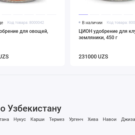
де
Код товара: 8000042
В наличии
Код товара: 80
обрение для овощей,
ЦИОН удобрение для кл
земляники, 450 г
UZS
231000 UZS
о Узбекистану
гана
Нукус
Карши
Термез
Ургенч
Хива
Навои
Джиза