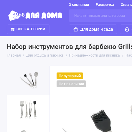
О компании
Рассрочка
Оплат
Для дома и сада
ВСЕ КАТЕГОРИИ
Набор инструментов для барбекю Grill
Главная
Для отдыха и пикника
Принадлежности для пикника
Наб
Популярный
Нет в наличии