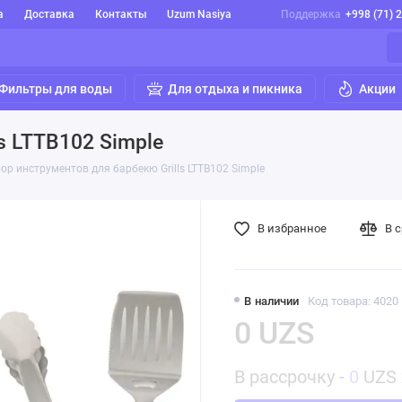
а
Доставка
Контакты
Uzum Nasiya
Поддержка
+998 (71) 
Фильтры для воды
Для отдыха и пикника
Акции
s LTTB102 Simple
ор инструментов для барбекю Grills LTTB102 Simple
В избранное
В 
В наличии
Код товара: 4020
0 UZS
В рассрочку -
0
UZS 