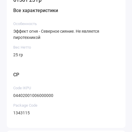
Все характеристики
Особенность
Эффект огня - Северное сияние. Не является
пиротехникой
Вес Нетто
25 гр
CP
Code IKPU
04402001006000000
Package Code
1343115