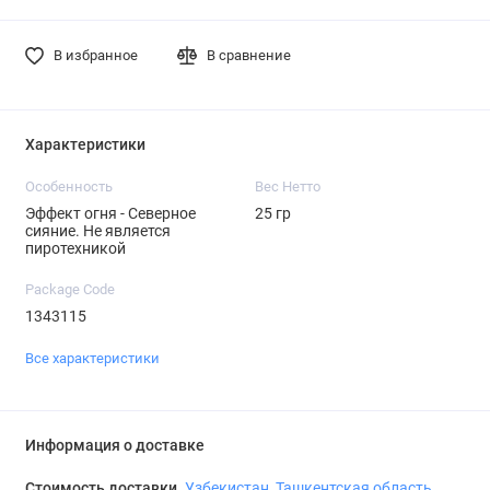
В избранное
В сравнение
Характеристики
Особенность
Вес Нетто
Эффект огня - Северное
25 гр
сияние. Не является
пиротехникой
Package Code
1343115
Все характеристики
Информация о доставке
Стоимость доставки
Узбекистан, Ташкентская область,