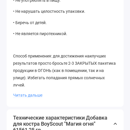
• Не употреблять в пищу.
• Не нарушать целостность упаковки.
• Беречь от детей.
• Не является пиротехникой.
Способ применения: для достижения наилучших
результатов просто бросьте 2-3 ЗАКРЫТЫХ пакетика
продукции в ОГОНЬ (как в помещении, так и на
улице). Избегать попадания прямых солнечных
лучей.
Читать дальше
Состав: 92% - диоксид кремния (кремнезем), 6,5% -
крахмал,0,85% - бриллиантовый крезиловый голубой
Технические характеристики Добавка
(краситель), 0,65% - тартразин
для костра BoyScout "Магия огня"
61561 25 гр