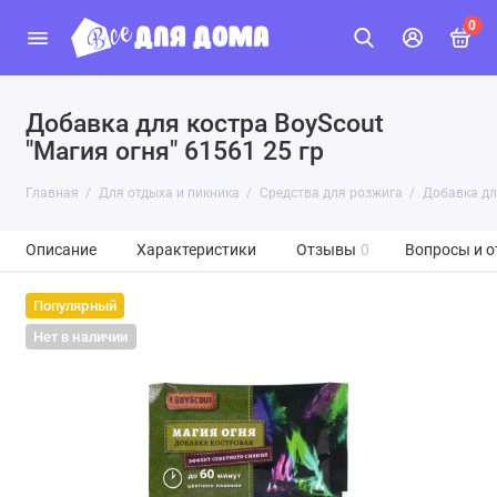
0
Добавка для костра BoyScout
"Магия огня" 61561 25 гр
Главная
Для отдыха и пикника
Средства для розжига
Добавка для
Описание
Характеристики
Отзывы
0
Вопросы и о
Популярный
Нет в наличии