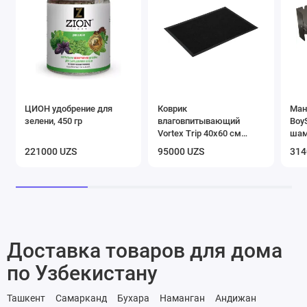
ЦИОН удобрение для
Коврик
Ман
зелени, 450 гр
влаговпитывающий
Boy
Vortex Trip 40х60 см
шам
черный
221000 UZS
95000 UZS
314
Доставка товаров для дома
по Узбекистану
Ташкент
Самарканд
Бухара
Наманган
Андижан