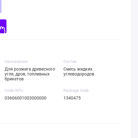
Назначение
Состав
Для розжига древесного
Смесь жидких
угля, дров, топливных
углеводородов
брикетов
Code IKPU
Package Code
03606001003000000
1340475