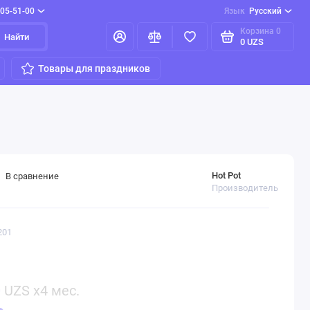
205-51-00
Язык
Русский
Корзина
0
Найти
0 UZS
Товары для праздников
Hot Pot
В сравнение
Производитель
201
0
UZS x4 мес.