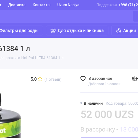
а
Доставка
Контакты
Uzum Nasiya
Поддержка
+998 (71) 
Фильтры для воды
Для отдыха и пикника
Акции
61384 1 л
ля розжига Hot Pot ULTRA 61384 1 л
В избранное
5.0
(1 отзыв)
Добавили 1 человек
В наличии
Код товара: 5000
52 000 UZS
В рассрочку -
13 00