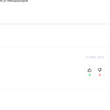
их углеводородов
31 Мая, 2023
0
0