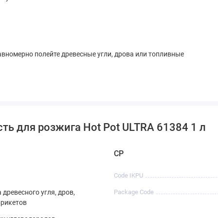
вномерно полейте древесные угли, дрова или топливные
ть для розжига Hot Pot ULTRA 61384 1 л
CP
Code IKPU
 древесного угля, дров,
Package Code
брикетов