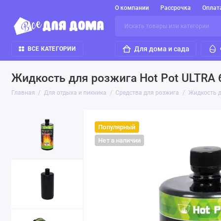
О компании
Рассрочка
Оплат
Для дома и сада
ВСЕ КАТЕГОРИИ
Жидкость для розжига Hot Pot ULTRA 
Главная
Для отдыха и пикника
Средства для розжига
Жидкость д
Популярный
Нет в наличии