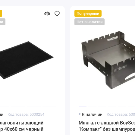
Популярный
ии
Нет в наличии
ии
Код товара: 5000254
В наличии
Код товара: 50
влаговпитывающий
Мангал складной BoySc
rip 40х60 см черный
"Компакт" без шампуро