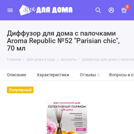
0
Диффузор для дома с палочками
Aroma Republic №52 "Parisian chic",
70 мл
Главная
Для дома и сада
Ароматы
Диффузор для дома с палочкам
Описание
Характеристики
Отзывы
0
Вопросы и о
Популярный